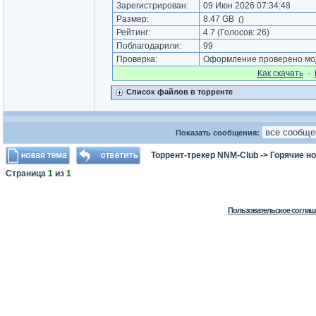
Зарегистрирован:
09 Июн 2026 07:34:48
Размер:
8.47 GB
(
)
Рейтинг:
4.7
(Голосов:
26
)
Поблагодарили:
99
Проверка:
Оформление проверено мод
Как cкачать
·
Список файлов в торренте
Показать сообщения:
Торрент-трекер NNM-Club
->
Горячие н
Страница
1
из
1
Пользовательское соглаш