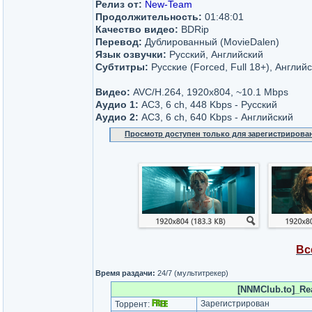
Релиз от:
New-Team
Продолжительность:
01:48:01
Качество видео:
BDRip
Перевод:
Дублированный (MovieDalen)
Язык озвучки:
Русский, Английский
Субтитры:
Русские (Forced, Full 18+), Английс
Видео:
AVC/H.264, 1920x804, ~10.1 Mbps
Аудио 1:
AC3, 6 ch, 448 Kbps - Русский
Аудио 2:
АС3, 6 ch, 640 Kbps - Английский
Просмотр доступен только для зарегистрирова
Вс
Время раздачи:
24/7 (мультитрекер)
[NNMClub.to]_Re
Зарегистрирован
Торрент: