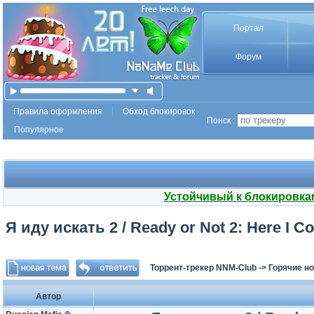
Портал
Форум
Правила оформления
Обход блокировок
Поиск :
Популярное
Устойчивый к блокировка
Я иду искать 2 / Ready or Not 2: Here I C
Торрент-трекер NNM-Club
->
Горячие н
Автор