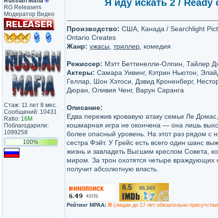
Russian Mafia
®
Я иду искать 2 / Ready 
RG Releasers
Модератор Видео
Производство:
США, Канада / Searchlight Pict
Ontario Creates
Жанр:
ужасы
,
триллер
, комедия
Режиссер:
Мэтт Беттинелли-Олпин, Тайлер Д
Актеры:
Самара Уивинг, Кэтрин Ньютон, Эла
Геллар, Шон Хэтоси, Дэвид Кроненберг, Несто
Дюран, Оливия Ченг, Варун Саранга
Стаж: 11 лет 8 мес.
Описание:
Сообщений: 10431
Едва пережив кровавую атаку семьи Ле Домас,
Ratio:
16M
кошмарная игра не окончена — она лишь выхо
Поблагодарили:
1099258
более опасный уровень. На этот раз рядом с 
100%
сестра Фэйт. У Грейс есть всего один шанс выж
жизнь и завладеть Высшим креслом Совета, к
миром. За трон охотятся четыре враждующих 
получит абсолютную власть.
6.5
66,565
/10
Рейтинг MPAA:
R
(лицам до 17 лет обязательно присутстви