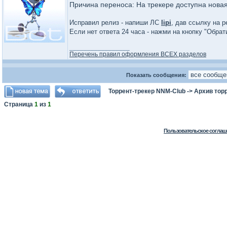
Причина переноса: На трекере доступна нова
Исправил релиз - напиши ЛС
lipi
, дав ссылку на р
Если нет ответа 24 часа - нажми на кнопку "Обра
_________________
Перечень правил оформления ВСЕХ разделов
Показать сообщения:
Торрент-трекер NNM-Club
->
Архив тор
Страница
1
из
1
Пользовательское соглаш