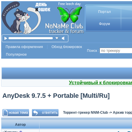
Портал
Форум
Правила оформления
Обход блокировок
Поиск :
Популярное
Устойчивый к блокировка
AnyDesk 9.7.5 + Portable [Multi/Ru]
Торрент-трекер NNM-Club
->
Архив тор
Автор