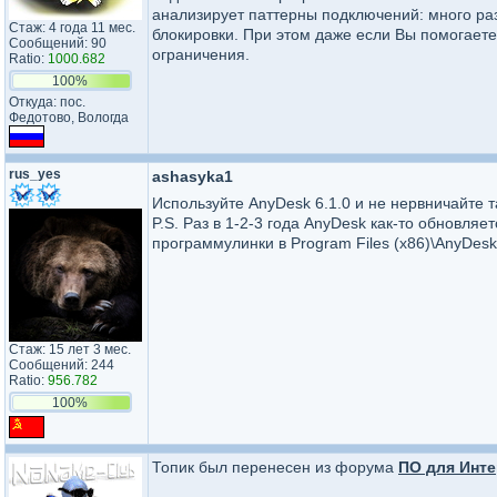
анализирует паттерны подключений: много раз
Стаж: 4 года 11 мес.
блокировки. При этом даже если Вы помогаете
Сообщений: 90
ограничения.
Ratio:
1000.682
100%
Откуда: пос.
Федотово, Вологда
rus_yes
ashasyka1
Используйте AnyDesk 6.1.0 и не нервничайте т
P.S. Раз в 1-2-3 года AnyDesk как-то обновляет
программулинки в Program Files (x86)\AnyDesk
Стаж: 15 лет 3 мес.
Сообщений: 244
Ratio:
956.782
100%
Топик был перенесен из форума
ПО для Инте