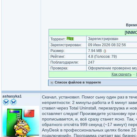
Время
[NNMCl
Зарегистрирован
Торрент:
Зарегистрирован:
09 Июн 2026 08:32:56
Размер:
7.94 MB
(
)
Рейтинг:
4.8
(Голосов:
79
)
Поблагодарили:
247
Проверка:
Оформление проверено мод
Как cкачать
·
Список файлов в торренте
ashasyka1
Скачал, установил. Помог сыну один раз в те
неприятности: 2 минуты-работа и 6 минут зави
ставил через Total Uninstall, перезагрузка и н
оставляет следов! Произведите установку при п
прописывается, и, всё сразу станет ясно. Так
обратного отсчёта 999 секунд (~17 минут) п
AnyDesk в профессиональных целях более 25 
подключений». Программа считает вас бизнес-