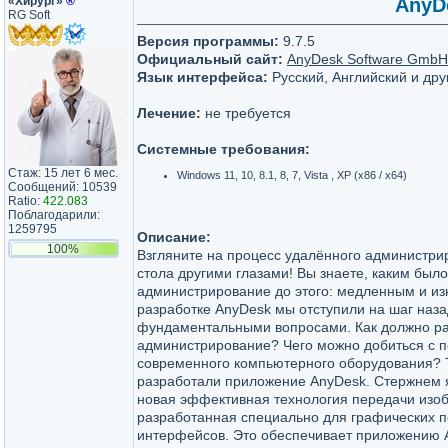
«Хирург»
®
AnyDe
RG Soft
Версия программы:
9.7.5
Официальный сайт:
AnyDesk Software GmbH
Язык интерфейса:
Русский, Английский и дру
Лечение:
не требуется
Системные требования:
Стаж: 15 лет 6 мес.
Windows 11, 10, 8.1, 8, 7, Vista , XP (x86 / x64)
Сообщений: 10539
Ratio:
422.083
Поблагодарили:
1259795
Описание:
100%
Взгляните на процесс удалённого администри
стола другими глазами! Вы знаете, каким был
администрирование до этого: медленным и и
разработке AnyDesk мы отступили на шаг наза
фундаментальными вопросами. Как должно ра
администрирование? Чего можно добиться с
современного компьютерного оборудования? Т
разработали приложение AnyDesk. Стержнем 
новая эффективная технология передачи изо
разработанная специально для графических п
интерфейсов. Это обеспечивает приложению