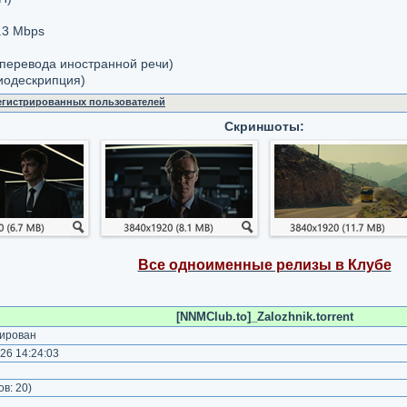
.3 Мbps
 перевода иностранной речи)
диодескрипция)
регистрированных пользователей
Скриншоты:
Все одноименные релизы в Клубе
[NNMClub.to]_Zalozhnik.torrent
ирован
26 14:24:03
)
ов:
20
)