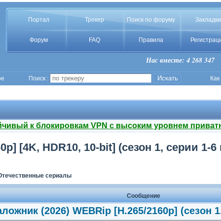
Портал
Трекер
Поиск по форуму
Закладки
Форум
FAQ
Правила
Регистрац
Нас вместе: 4 268 347
ое
Поиск :
Как
йчивый к блокировкам VPN с высоким уровнем приват
] [4K, HDR10, 10-bit] (сезон 1, серии 1-6 
Отечественные сериалы
Сообщение
ложник (2026) WEBRip [H.265/2160p] (сезон 1,