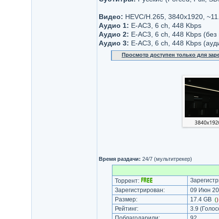
Видео:
НЕVC/H.265, 3840х1920, ~11
Аудио 1:
Е-AC3, 6 ch, 448 Kbps
Аудио 2:
Е-AC3, 6 ch, 448 Kbps (без
Аудио 3:
Е-AC3, 6 ch, 448 Kbps (ау
Просмотр доступен только для за
Время раздачи:
24/7 (мультитрекер)
Зарегистр
Торрент:
Зарегистрирован:
09 Июн 20
Размер:
17.4 GB
(
Рейтинг:
3.9
(Голос
Поблагодарили:
92