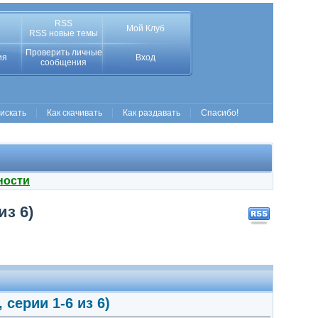
RSS
Мой Клуб
RSS новые темы
Проверить личные
ия
Вход
сообщения
 искать
Как скачивать
Как раздавать
Спасибо!
ности
из 6)
 серии 1-6 из 6)