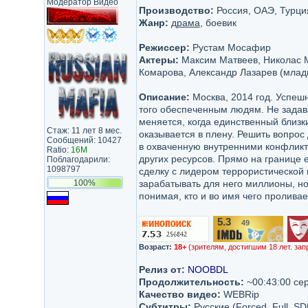
Модератор Видео
Производство:
Россия, ОАЭ, Турци
Жанр:
драма
, боевик
Режиссер:
Рустам Мосафир
Актеры:
Максим Матвеев, Николас М
Комарова, Александр Лазарев (млад
Описание:
Москва, 2014 год. Успеш
того обеспеченным людям. Не задава
меняется, когда единственный близк
Стаж: 11 лет 8 мес.
оказывается в плену. Решить вопрос
Сообщений: 10427
в охваченную внутренними конфликт
Ratio:
16M
других ресурсов. Прямо на границе 
Поблагодарили:
1098797
сделку с лидером террористической 
100%
зарабатывать для него миллионы, но
понимая, кто и во имя чего проливае
5.3
49
/10
Возраст:
18+
(зрителям, достигшим 18 лет. зап
Релиз от:
NOOBDL
Продолжительность:
~00:43:00 се
Качество видео:
WEBRip
Субтитры:
Русские (Forсed, Full, SD