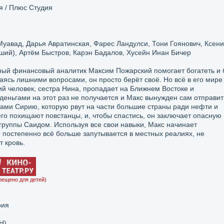
я / Плюс Студия
уавад, Дарья Авратинская, Фарес Ландулси, Тони Гоянович, Ксен
ший), Артём Быстров, Карэн Бадалов, Хусейн Инан Бичер
ный финансовый аналитик Максим Пожарский помогает богатеть и 
ясь лишними вопросами, он просто берёт своё. Но всё в его мире
ий человек, сестра Нина, пропадает на Ближнем Востоке и
 деньгами на этот раз не получается и Макс вынужден сам отправит
ами Сирию, которую рвут на части большие страны ради нефти и
его похищают повстанцы, и, чтобы спастись, он заключает опасную
группы Саидом. Используя все свои навыки, Макс начинает
 постепенно всё больше запутывается в местных реалиях, не
т кровь.
рещено для детей)
рия
H)