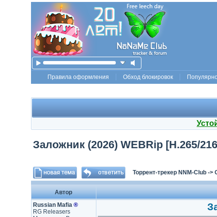
Правила оформления
Обход блокировок
Популярн
Усто
Заложник (2026) WEBRip [H.265/2160p
Торрент-трекер NNM-Club
->
Автор
Russian Mafia
®
За
RG Releasers