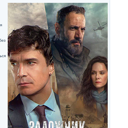
ия
без
ься