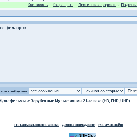
Как cкачать
·
Как раздать
·
Правильно оформить
·
Поднять 
ез филлеров.
зать сообщения:
Мультфильмы
->
Зарубежные Мультфильмы 21-го века (HD, FHD, UHD)
Пользовательское соглашение
|
Для правообладателей
|
Реклама на сайте