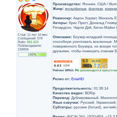
Производство:
Япония, США / Illumin
Жанр:
мультфильм
,
фэнтези
,
комед
Режиссер:
Аарон Хорват, Михаэль Е
Актеры:
Крис Пратт, Дональд Глове
Ричардсон, Чарли Дэй, Кигэн-Майкл 
Стаж: 12 лет 10 мес.
Описание:
Боузер-младший похищает
Сообщений: 579
способную уничтожать вселенные. М
Ratio:
581.023
Поблагодарили:
поверженного Боузера, но вскоре то
158856
друзьями, чтобы помешать планам Б
100%
6.3
68,476
/10
Рейтинг MPAA:
PG
(рекомендуется присутстви
Релиз от:
EniaHD
Продолжительность:
01:38:14
Качество видео:
BDRip
Перевод:
Дублированный, Многого
Язык озвучки:
Русский, Украинский,
Субтитры:
русские (forced), английск
Видео:
AVC/H.264, 1920x804, ~15.3