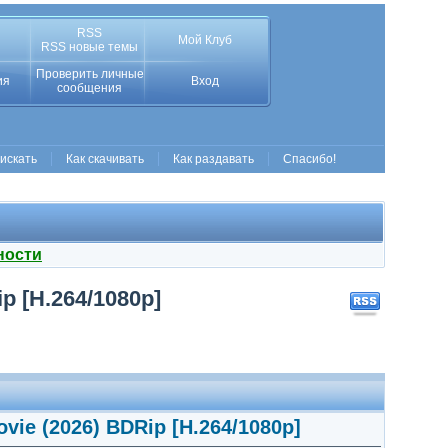
RSS
Мой Клуб
RSS новые темы
Проверить личные
ия
Вход
сообщения
 искать
Как скачивать
Как раздавать
Спасибо!
ности
p [H.264/1080p]
vie (2026) BDRip [H.264/1080p]