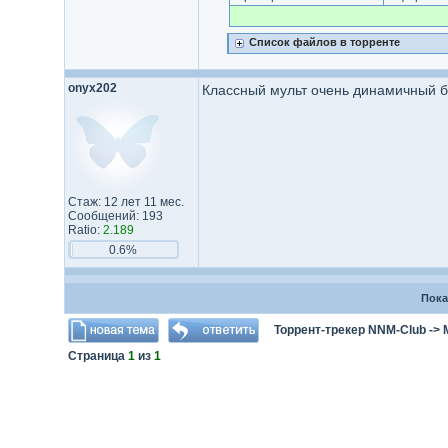
Список файлов в торренте
onyx202
Классный мульт очень динамичный б
Стаж: 12 лет 11 мес.
Сообщений: 193
Ratio:
2.189
0.6%
Пока
Торрент-трекер NNM-Club
->
Страница
1
из
1