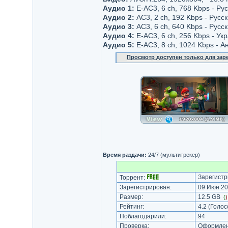
Аудио 1:
E-AC3, 6 ch, 768 Kbps - Ру
Аудио 2:
AC3, 2 ch, 192 Kbps - Русск
Аудио 3:
AC3, 6 ch, 640 Kbps - Русс
Аудио 4:
E-AC3, 6 ch, 256 Kbps - Ук
Аудио 5:
E-AC3, 8 ch, 1024 Kbps - А
Просмотр доступен только для за
Время раздачи:
24/7 (мультитрекер)
Зарегистр
Торрент:
Зарегистрирован:
09 Июн 20
Размер:
12.5 GB
(
Рейтинг:
4.2
(Голос
Поблагодарили:
94
Проверка:
Оформлени