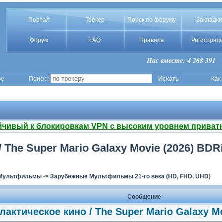
Портал
Трекер
Поиск по форуму
Закладки
Форум
FAQ
Правила
Регистрац
Нас вместе: 4 268 391
ое
Поиск :
Как
йчивый к блокировкам VPN с высоким уровнем приват
The Super Mario Galaxy Movie (2026) BDRi
Мультфильмы
->
Зарубежные Мультфильмы 21-го века (HD, FHD, UHD)
Сообщение
актическое кино / The Super Mario Galaxy Mo