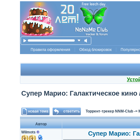
Правила оформления
Обход блокировок
Популярн
Усто
Супер Марио: Галактическое кино / 
Торрент-трекер NNM-Club
->
Автор
Wilmots
®
Супер Марио: Гал