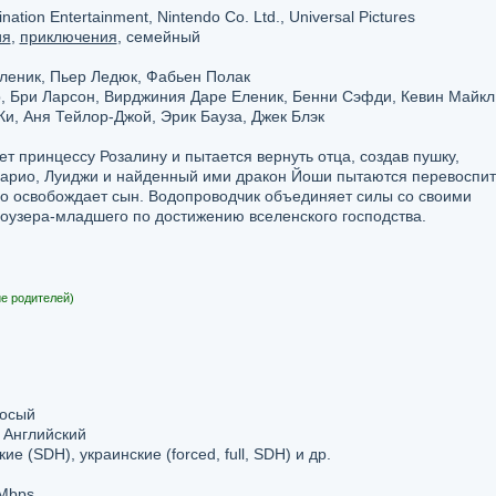
ation Entertainment, Nintendo Co. Ltd., Universal Pictures
ия
,
приключения
, семейный
леник, Пьер Ледюк, Фабьен Полак
р, Бри Ларсон, Вирджиния Даре Еленик, Бенни Сэфди, Кевин Майкл
Ки, Аня Тейлор-Джой, Эрик Бауза, Джек Блэк
 принцессу Розалину и пытается вернуть отца, создав пушку,
арио, Луиджи и найденный ими дракон Йоши пытаются перевоспит
го освобождает сын. Водопроводчик объединяет силы со своими
оузера-младшего по достижению вселенского господства.
е родителей)
лосый
 Английский
ие (SDH), украинские (forced, full, SDH) и др.
 Mbps