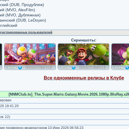
сский (DUB, Продубляж)
ий (MVO, AlexFilm)
кий (MVO, Дубляжная)
раинский (DUB, LeDoyen)
нглийский
регистрированных пользователей
Скриншоты:
Все одноименные релизы в Клубе
[NNMClub.to]_The.Super.Mario.Galaxy.Movie.2026.1080p.BluRay.x26
ирован
26 18:41:20
)
ов:
22
)
е проверено модератором 10 Июн 2026 06:56:23