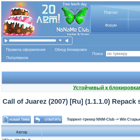
Портал
Форум
Правила оформления
Обход блокировок
Поиск :
Популярное
Устойчивый к блокировка
Call of Juarez (2007) [Ru] (1.1.1.0) Repack
Торрент-трекер NNM-Club
->
Win Стары
Автор