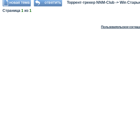
Торрент-трекер NNM-Club
->
Win Стары
Страница
1
из
1
Пользовательское соглаш