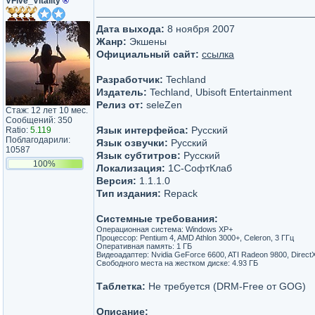
VFive_Vitality
®
Дата выхода:
8 ноября 2007
Жанр:
Экшены
Официальный сайт:
ссылка
Разработчик:
Techland
Издатель:
Techland, Ubisoft Entertainment
Релиз от:
seleZen
Стаж: 12 лет 10 мес.
Сообщений: 350
Язык интерфейса:
Русский
Ratio:
5.119
Поблагодарили:
Язык озвучки:
Русский
10587
Язык субтитров:
Русский
100%
Локализация:
1С-СофтКлаб
Версия:
1.1.1.0
Тип издания:
Repack
Системные требования:
Операционная система: Windows XP+
Процессор: Pentium 4, AMD Athlon 3000+, Celeron, 3 ГГц
Оперативная память: 1 ГБ
Видеоадаптер: Nvidia GeForce 6600, ATI Radeon 9800, Direct
Свободного места на жестком диске: 4.93 ГБ
Таблетка:
Не требуется (DRM-Free от GOG)
Описание: