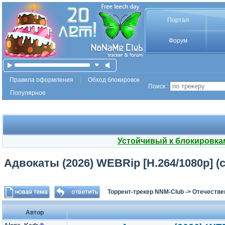
Портал
Форум
Правила оформления
Обход блокировок
Поиск :
Популярное
Устойчивый к блокировка
Адвокаты (2026) WEBRip [H.264/1080p] (се
Торрент-трекер NNM-Club
->
Отечестве
Автор