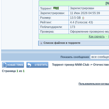
[N
Зарегистрирован
Торрент:
Зарегистрирован:
11 Июн 2026 04:55:39
Размер:
13.5 GB
(
)
Рейтинг:
4.4
(Голосов:
43
)
Поблагодарили:
173
Проверка:
Оформление проверено мод
Как cкачать
·
Список файлов в торренте
Показать сообщения:
Торрент-трекер NNM-Club
->
Отечестве
Страница
1
из
1
Пользовательское соглаш