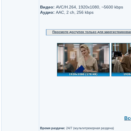
Видео:
AVC/H.264, 1920x1080, ~5600 kbps
Аудио:
AAC, 2 ch, 256 kbps
Просмотр доступен только для зарегистрирова
Вс
Время раздачи:
24/7 (мультитрекерная раздача)