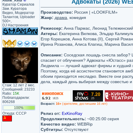
Alone_Kedr
®
Адвокаты (2026) WEBR
Куратор Сериалов
Зам. Куратора
Производство:
Россия | «LOOKFILM»
Видео, Модератор
Талантов, Uploader
Жанр:
драма
, комедия
500+,
DJ Настроения
Режиссер:
Анна Пармас, Леонид Тележински
Актеры:
Екатерина Вилкова, Эльдар Калимули
Егор Корешков, Анна Котова (II), Сергей Рома
Ирина Розанова, Алиса Клагиш, Марина Васил
Описание:
Соседская лошадь снесла забор? 
спасает от облучения? Адвокаты «Юстасс» раз
Людмила — лучший адвокат фирмы и худший н
Поэтому, когда её ассистентом становится ам
обоим приходится несладко. Вместе они рас
дела, каждый день выбирая между совестью и
Стаж: 12 лет 2 мес.
Сообщений: 23233
Ratio:
15K
Поблагодарили:
806268
Возраст:
16+
(зрителям, достигшим 16 лет)
100%
Релиз от:
ExKinoRay
Откуда: CCCP
Продолжительность:
~00:25:00 серия
Качество видео:
WEBRip
Субтитры:
Отсутствуют