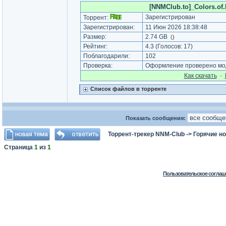
[NNMClub.to]_Colors.of
Зарегистрирован
Торрент:
Зарегистрирован:
11 Июн 2026 18:38:48
Размер:
2.74 GB
(
)
Рейтинг:
4.3
(Голосов:
17
)
Поблагодарили:
102
Проверка:
Оформление проверено мод
Как cкачать
·
Список файлов в торренте
Показать сообщения:
Торрент-трекер NNM-Club
->
Горячие н
Страница
1
из
1
Пользовательское соглаш