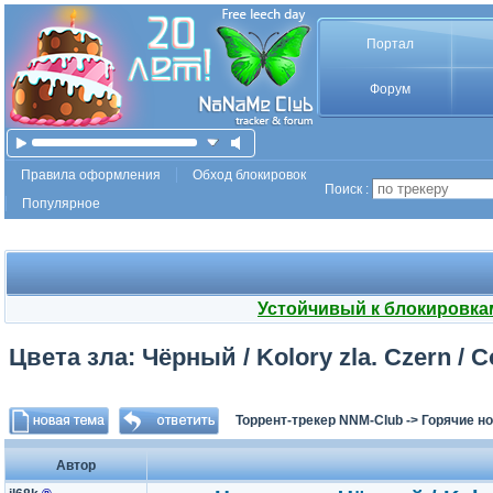
Портал
Форум
Правила оформления
Обход блокировок
Поиск :
Популярное
Устойчивый к блокировка
Цвета зла: Чёрный / Kolory zla. Czern / C
Торрент-трекер NNM-Club
->
Горячие н
Автор