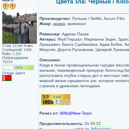
il68k
®
Цвета зла: Чёрный / Kolor
Производство:
Польша / Netflix, Aurum Film
Жанр:
драма
, криминал
Режиссер:
Адриан Панек
Актеры:
Якуб Гершал, Марианна Зидек, Здзис
Лукашевич, Беата Сцибаковна, Адам Бобик, А
Стаж: 13 лет 6 мес.
Микуляк, Дорота Русковская, Цезарий Лукаше
Сообщений: 1346
Ratio:
1.325
Поблагодарили:
Описание:
75214
Когда в тихом провинциальном городке бессле
100%
мальчик, переведённый прокурор Леопольд Би
Откуда: Брест
распутывать клубок старых дел и местных тай
мирной жизни скрывается зло, которое питает
страхом и древними легендами.
5.9
3,164
/10
Релиз от:
il68k@New-Team
Продолжительность:
01:50:22