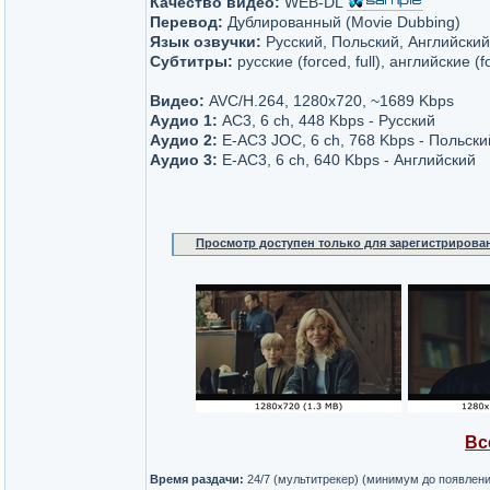
Качество видео:
WEB-DL
Перевод:
Дублированный (Movie Dubbing)
Язык озвучки:
Русский, Польский, Английский
Субтитры:
русские (forced, full), английские (f
Видео:
AVC/H.264, 1280x720, ~1689 Kbps
Аудио 1:
AC3, 6 ch, 448 Kbps - Русский
Аудио 2:
E-AC3 JOC, 6 ch, 768 Kbps - Польски
Аудио 3:
E-AC3, 6 ch, 640 Kbps - Английский
Просмотр доступен только для зарегистрирова
Вс
Время раздачи:
24/7 (мультитрекер) (минимум до появлен