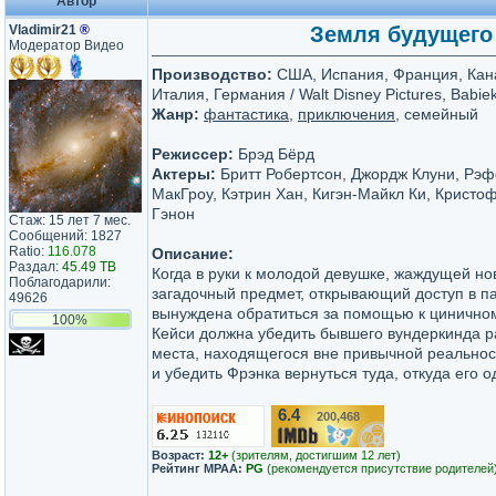
Автор
Vladimir21
®
Земля будущего 
Модератор Видео
Производство:
США, Испания, Франция, Кана
Италия, Германия / Walt Disney Pictures, Babie
Жанр:
фантастика
,
приключения
, семейный
Режиссер:
Брэд Бёрд
Актеры:
Бритт Робертсон, Джордж Клуни, Рэф
МакГроу, Кэтрин Хан, Кигэн-Майкл Ки, Кристо
Гэнон
Стаж: 15 лет 7 мес.
Сообщений: 1827
Ratio:
116.078
Описание:
Раздал:
45.49 TB
Когда в руки к молодой девушке, жаждущей н
Поблагодарили:
загадочный предмет, открывающий доступ в п
49626
вынуждена обратиться за помощью к цинично
100%
Кейси должна убедить бывшего вундеркинда ра
места, находящегося вне привычной реальност
и убедить Фрэнка вернуться туда, откуда его
6.4
200,468
/10
Возраст:
12+
(зрителям, достигшим 12 лет)
Рейтинг MPAA:
PG
(рекомендуется присутствие родителей