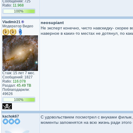
Сообщений: 725
Ratio:
11.968
100%
Vladimir21
®
neosupiant
Модератор Видео
Не эксперт конечно, чисто навскидку- скорее 
наверное в каких-то местах не дотянул, по ка
Стаж: 15 лет 7 мес.
Сообщений: 1827
Ratio:
116.078
Раздал:
45.49 TB
Поблагодарили:
49626
100%
kachok67
С удовольствием посмотрел с внуками фильм,
моменты запомнятся на всю жизнь ради этого 