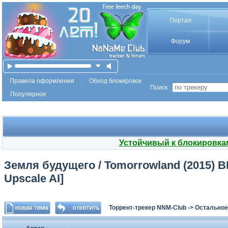
Портал
Форум
Правила оформления
Обход блокировок
Поиск :
Популярное
Устойчивый к блокировка
Земля будущего / Tomorrowland (2015) BD
Upscale AI]
Торрент-трекер NNM-Club
->
Остальное