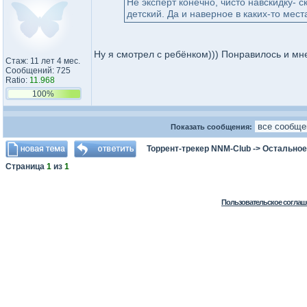
Не эксперт конечно, чисто навскидку- 
детский. Да и наверное в каких-то мест
Ну я смотрел с ребёнком))) Понравилось и мне
Стаж: 11 лет 4 мес.
Сообщений: 725
Ratio:
11.968
100%
Показать сообщения:
Торрент-трекер NNM-Club
->
Остальное
Страница
1
из
1
Пользовательское соглаш