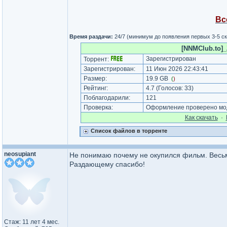
Вс
Время раздачи:
24/7 (минимум до появления первых 3-5 с
[NNMClub.to]_
Зарегистрирован
Торрент:
Зарегистрирован:
11 Июн 2026 22:43:41
Размер:
19.9 GB
(
)
Рейтинг:
4.7
(Голосов:
33
)
Поблагодарили:
121
Проверка:
Оформление проверено мод
Как cкачать
·
Список файлов в торренте
neosupiant
Не понимаю почему не окупился фильм. Весьм
Раздающему спасибо!
Стаж: 11 лет 4 мес.