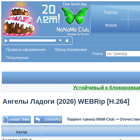
Портал
Форум
Правила оформления
Обход блокировок
Поиск :
Популярное
Устойчивый к блокировка
Ангелы Ладоги (2026) WEBRip [H.264]
Торрент-трекер NNM-Club
->
Отечестве
Автор