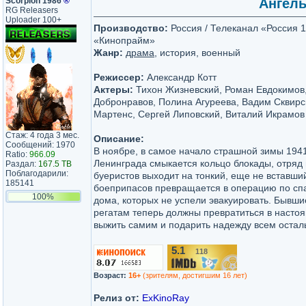
Scorpion 1986
®
Ангелы
RG Releasers
Uploader 100+
Производство:
Россия / Телеканал «Россия 
«Кинопрайм»
Жанр:
драма
, история, военный
Режиссер:
Александр Котт
Актеры:
Тихон Жизневский, Роман Евдокимов,
Добронравов, Полина Агуреева, Вадим Сквирс
Мартенс, Сергей Липовский, Виталий Икрамов
Стаж: 4 года 3 мес.
Описание:
Сообщений: 1970
В ноябре, в самое начало страшной зимы 1941 
Ratio:
966.09
Ленинграда смыкается кольцо блокады, отряд
Раздал:
167.5 TB
Поблагодарили:
буеристов выходит на тонкий, еще не вставши
185141
боеприпасов превращается в операцию по спа
100%
дома, которых не успели эвакуировать. Бывши
регатам теперь должны превратиться в насто
выжить самим и подарить надежду всем остал
5.1
118
/10
Возраст:
16+
(зрителям, достигшим 16 лет)
Релиз от:
ExKinoRay