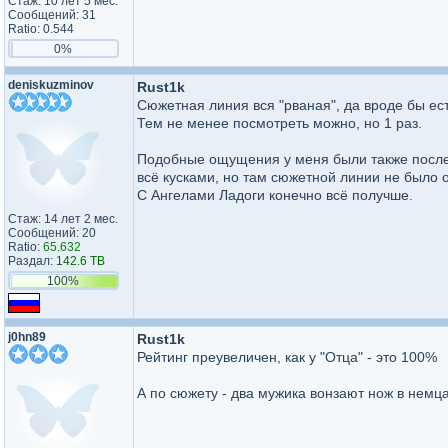
Стаж: 10 лет 5 мес.
Сообщений: 31
Ratio: 0.544
0%
deniskuzminov
Rust1k
Сюжетная линия вся "рваная", да вроде бы ес
Тем не менее посмотреть можно, но 1 раз.
Подобные ощущения у меня были также после
всё кусками, но там сюжетной линии не было о
С Ангелами Ладоги конечно всё получше.
Стаж: 14 лет 2 мес.
Сообщений: 20
Ratio:
65.632
Раздал:
142.6 TB
100%
j0hn89
Rust1k
Рейтинг преувеличен, как у "Отца" - это 100%
А по сюжету - два мужика вонзают нож в немца