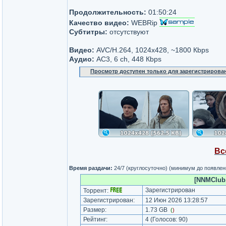
Продолжительность:
01:50:24
Качество видео:
WEBRip
Субтитры:
отсутствуют
Видео:
AVC/H.264, 1024x428, ~1800 Кbps
Аудио:
AC3, 6 ch, 448 Кbps
Просмотр доступен только для зарегистрирова
Вс
Время раздачи:
24/7 (круглосуточно) (минимум до появлен
[NNMClub.
Зарегистрирован
Торрент:
Зарегистрирован:
12 Июн 2026 13:28:57
Размер:
1.73 GB
(
)
Рейтинг:
4
(Голосов:
90
)