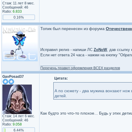
Стаж: 11 лет 8 мес.
Сообщений: 46
Ratio:
6.833
0.16%
Топик был перенесен из форума
Отечественн
Исправил релиз - напиши ЛС
ZoNoW
, дав ссылку 
Если нет ответа 24 часа - нажми на кнопку "Обра
_________________
Перечень правил оформления ВСЕХ разделов
GavPosad37
Цитата:
А по сюжету - два мужика вонзают нож 
детей.
Как будто это что-то плохое... Будь у этих де
Стаж: 14 лет 6 мес.
Сообщений: 46
Ratio:
9.058
6.44%