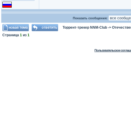
Показать сообщения:
Торрент-трекер NNM-Club
->
Отечестве
Страница
1
из
1
Пользовательское соглаш