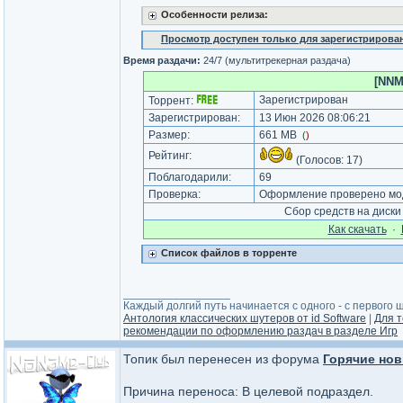
Особенности релиза:
Просмотр доступен только для зарегистрирова
Время раздачи:
24/7 (мультитрекерная раздача)
[NNMC
Зарегистрирован
Торрент:
Зарегистрирован:
13 Июн 2026 08:06:21
Размер:
661 MB
(
)
Рейтинг:
(Голосов:
17
)
Поблагодарили:
69
Проверка:
Оформление проверено мод
Сбор средств на диск
Как cкачать
·
Список файлов в торренте
_________________
Каждый долгий путь начинается с одного - с первого ша
Антология классических шутеров от id Software
|
Для т
рекомендации по оформлению раздач в разделе Игр
Топик был перенесен из форума
Горячие нов
Причина переноса: В целевой подраздел.