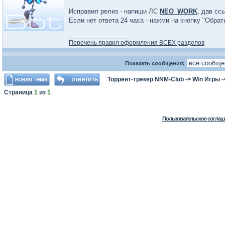
Исправил релиз - напиши ЛС
NEO_WORK
, дав сс
Если нет ответа 24 часа - нажми на кнопку "Обра
_________________
Перечень правил оформления ВСЕХ разделов
Показать сообщения:
Торрент-трекер NNM-Club
->
Win Игры
-
Страница
1
из
1
Пользовательское соглаш