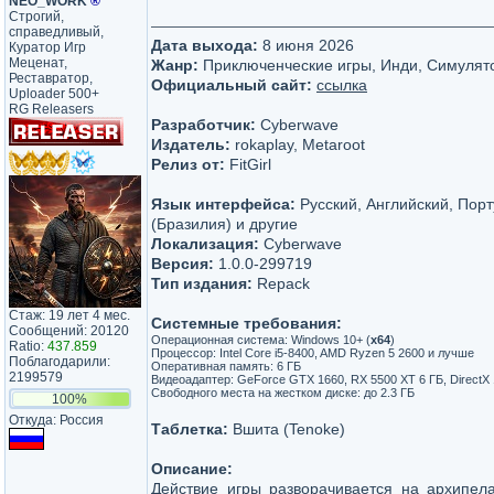
NEO_WORK
®
Строгий,
справедливый,
Дата выхода:
8 июня 2026
Куратор Игр
Меценат,
Жанр:
Приключенческие игры, Инди, Симулят
Реставратор,
Официальный сайт:
ссылка
Uploader 500+
RG Releasers
Разработчик:
Cyberwave
Издатель:
rokaplay, Metaroot
Релиз от:
FitGirl
Язык интерфейса:
Русский, Английский, Порт
(Бразилия) и другие
Локализация:
Cyberwave
Версия:
1.0.0-299719
Тип издания:
Repack
Стаж: 19 лет 4 мес.
Системные требования:
Сообщений: 20120
Операционная система: Windows 10+ (
x64
)
Ratio:
437.859
Процессор: Intel Core i5-8400, AMD Ryzen 5 2600 и лучше
Поблагодарили:
Оперативная память: 6 ГБ
2199579
Видеоадаптер: GeForce GTX 1660, RX 5500 XT 6 ГБ, DirectX
Свободного места на жестком диске: до 2.3 ГБ
100%
Откуда: Россия
Таблетка:
Вшита (Tenoke)
Описание:
Действие игры разворачивается на архипел