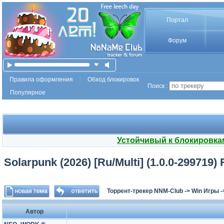
Портал
Форум
Правила оформления
Обход блокировок
Поиск :
Популярное
Устойчивый к блокировка
Solarpunk (2026) [Ru/Multi] (1.0.0-299719)
Торрент-трекер NNM-Club
->
Win Игры
-
Автор