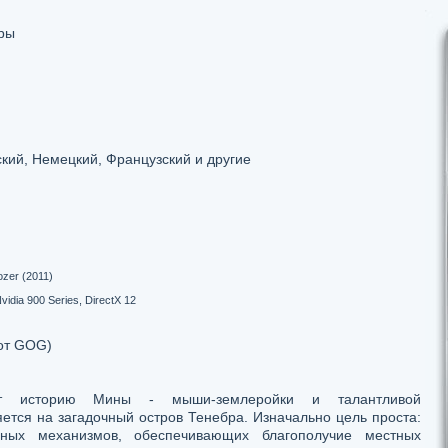
ры
кий, Немецкий, Французский и другие
ozer (2011)
idia 900 Series, DirectX 12
от GOG)
ает историю Мины - мыши‑землеройки и талантливой
ется на загадочный остров Тенебра. Изначально цель проста:
ьных механизмов, обеспечивающих благополучие местных