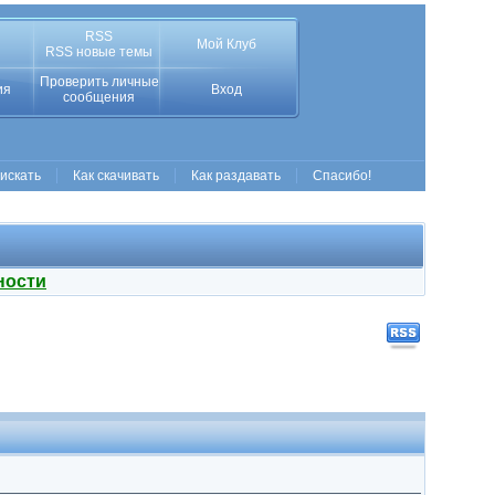
RSS
Мой Клуб
RSS новые темы
Проверить личные
ия
Вход
сообщения
 искать
Как скачивать
Как раздавать
Спасибо!
ности