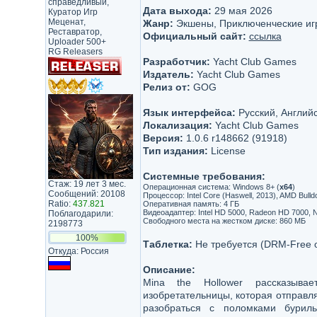
справедливый,
Дата выхода:
29 мая 2026
Куратор Игр
Меценат,
Жанр:
Экшены, Приключенческие иг
Реставратор,
Официальный сайт:
ссылка
Uploader 500+
RG Releasers
Разработчик:
Yacht Club Games
Издатель:
Yacht Club Games
Релиз от:
GOG
Язык интерфейса:
Русский, Английс
Локализация:
Yacht Club Games
Версия:
1.0.6 r148662 (91918)
Тип издания:
License
Системные требования:
Стаж: 19 лет 3 мес.
Операционная система: Windows 8+ (
х64
)
Сообщений: 20108
Процессор: Intel Core (Haswell, 2013), AMD Bulld
Ratio:
437.821
Оперативная память: 4 ГБ
Видеоадаптер: Intel HD 5000, Radeon HD 7000, Nv
Поблагодарили:
Свободного места на жестком диске: 860 МБ
2198773
100%
Таблетка:
Не требуется (DRM-Free 
Откуда: Россия
Описание:
Mina the Hollower рассказыв
изобретательницы, которая отправля
разобраться с поломками бурил