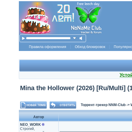
Правила оформления
Обход блокировок
Популярн
Усто
Mina the Hollower (2026) [Ru/Multi] 
Торрент-трекер NNM-Club
->
Автор
NEO_WORK
®
Строгий,