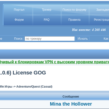
Портал
Трекер
Поиск по форуму
Закладки
Форум
FAQ
Правила
Регистрац
Нас вместе: 4 268 446
ое
Поиск :
Как
йчивый к блокировкам VPN с высоким уровнем приват
(1.0.6) License GOG
Win Игры
->
Adventure/Quest (Casual)
Сообщение
Mina the Hollower