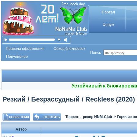
Портал
Форум
Правила оформления
Обход блокировок
Поиск :
Популярное
Устойчивый к блокировка
Резкий / Безрассудный / Reckless (2026)
Торрент-трекер NNM-Club
->
Горячие н
Автор