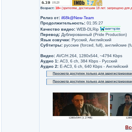
Возраст:
18+
(зрителям, достигшим 18 лет. запрещено для 
Релиз от:
il68k@New-Team
Продолжительность:
01:35:27
Качество видео:
WEB-DLRip
Перевод:
Дублированный (Pride Production)
Язык озвучки:
Русский, Английский
Субтитры:
русские (forced, full), английские (f
Видео:
AVC/H.264, 1280x544, ~4794 Kbps
Аудио 1:
AC3, 6 ch, 384 Kbps - Русский
Аудио 2:
E-AC3, 6 ch, 640 Kbps - Английский
Просмотр доступен только для зарегистрирова
Просмотр доступен только для зарегистрирова
Вс