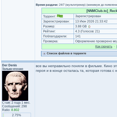
Время раздачи:
24/7 (мультитрекер) (минимум до появлен
[NNMClub.to]_Reck
Зарегистрирован
Торрент:
Зарегистрирован:
13 Июн 2026 21:33:42
Размер:
3.88 GB
(
)
Рейтинг:
4.3
(Голосов:
21
)
Поблагодарили:
141
Проверка:
Оформление проверено мод
Как cкачать
·
Список файлов в торренте
Der Denis
все вы неправильно поняли в фильме. Кино эт
Только чтение
героя и в конце осталась та, которая готова с н
Стаж: 2 года 1 мес.
Сообщений: 298
Ratio:
8.802
2.75%