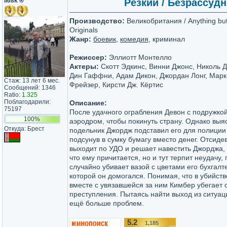
il68k
®
Резкий / Безрассудн
Производство:
Великобритания / Anything but
Originals
Жанр:
боевик
,
комедия
, криминал
Режиссер:
Эллиотт Монтелло
Актеры:
Скотт Эдкинс, Винни Джонс, Николь Д
Дин Гаффни, Адам Дикон, Джордан Лонг, Марк
Стаж: 13 лет 6 мес.
Фрейзер, Кирсти Дж. Кёртис
Сообщений: 1346
Ratio:
1.325
Поблагодарили:
Описание:
75197
После удачного ограбления Девон с подружко
100%
аэродром, чтобы покинуть страну. Однако выяс
Откуда: Брест
подельник Джордж подставил его для полиции 
подсунув в сумку бумагу вместо денег. Отсидев
выходит по УДО и решает навестить Джорджа, 
что ему причитается, но и тут терпит неудачу,
случайно убивает вазой с цветами его бухгалт
которой он домогался. Понимая, что в убийств
вместе с увязавшейся за ним Кимбер убегает 
преступления. Пытаясь найти выход из ситуац
ещё больше проблем.
5.2
1,185
/10