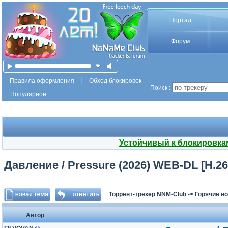
Портал
Форум
Правила оформления
Обход блокировок
Поиск :
Популярное
Устойчивый к блокировка
Давление / Pressure (2026) WEB-DL [H.265
Торрент-трекер NNM-Club
->
Горячие н
Автор