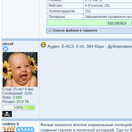
Размер:
2.71 GB
(
)
Рейтинг:
4
(Голосов:
28
)
Поблагодарили:
151
Проверка:
Оформление проверено мод
Как cкачать
·
Список файлов в торренте
alexall
Аудио: E-AC3, 6 ch, 384 Kbps - Дублирован
Стаж: 15 лет 8 мес.
Сообщений: 1030
Ratio:
3.998
Раздал:
25.9 TB
100%
vedkins
®
Фильм оказался вполне нормальным полицейск
главным героем и понятной историей. Где-то 