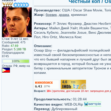
vedkins
®
Честный коп / Os
Производство:
США / Oscar Shaw Movie, Toric
Жанр:
боевик
,
драма
, криминал
Режиссер:
Р. Эллис Фрэзиер, Джастин Несбит
Актеры:
Майкл Джей Уайт, Исайя Вашингтон, 
Сесиль Кубило, Jeannette Josue, Винс Джоливет
Пол, Hiro Ortiz, Мелисса Кокс
Стаж: 9 лет 11 мес.
Сообщений: 475
Описание:
Ratio:
47.69
Раздал:
5.188 TB
Оскар Шоу — филадельфийский полицейский в
Поблагодарили:
известный своей бескомпромиссностью и непо
8745
что его бывший напарник и лучший друг был зв
100%
возвращается в город, который больше не узнаё
Откуда: РФ, живу на
битву с криминальным авторитетом Троном и
копами.
4.6
723
/10
Возраст:
18+
(зрителям, достигшим 18 лет. запрещено для 
Продолжительность:
01:28:44
Качество видео:
WEB-DLRip
Перевод:
Дублированный