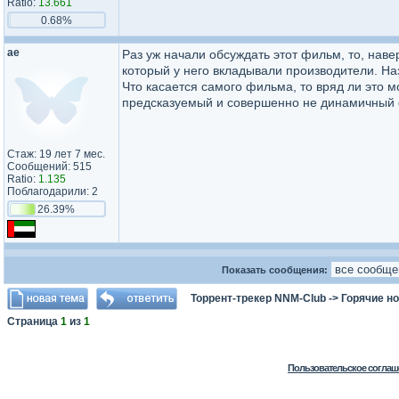
Ratio:
13.661
0.68%
ae
Раз уж начали обсуждать этот фильм, то, навер
который у него вкладывали производители. На
Что касается самого фильма, то вряд ли это 
предсказуемый и совершенно не динамичный
Стаж: 19 лет 7 мес.
Сообщений: 515
Ratio:
1.135
Поблагодарили: 2
26.39%
Показать сообщения:
Торрент-трекер NNM-Club
->
Горячие н
Страница
1
из
1
Пользовательское соглаш