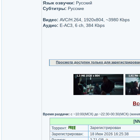
Язык озвучки:
Русский
Субтитры:
Русские
Видео:
AVC/H.264, 1920x804, ~3980 Kbps
Аудио:
E-AC3, 6 ch, 384 Kbps
Просмотр доступен только для зарегистрирова
Вс
Время раздачи:
с ~10:00(МСК) до ~22:30-00:30(МСК) (мин
[NN
Зарегистрирован
Торрент:
Зарегистрирован:
18 Июн 2026 16:25:38