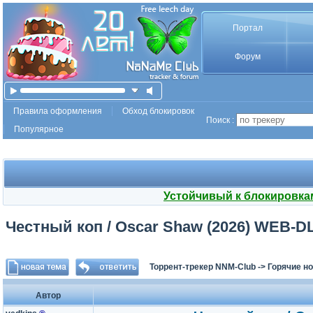
Портал
Форум
Правила оформления
Обход блокировок
Поиск :
Популярное
Устойчивый к блокировка
Честный коп / Oscar Shaw (2026) WEB-DL
Торрент-трекер NNM-Club
->
Горячие н
Автор