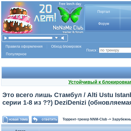
Портал
Форум
Правила оформления
Обход блокировок
Поиск :
Популярное
Устойчивый к блокировка
Это всего лишь Стамбул / Alti Ustu Istan
серии 1-8 из ??) DeziDenizi (обновляема
Торрент-трекер NNM-Club
->
Зарубежн