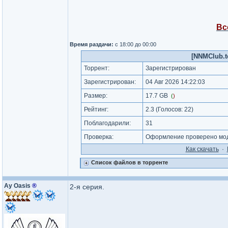
Вс
Время раздачи:
с 18:00 до 00:00
[NNMClub.to
Торрент:
Зарегистрирован
Зарегистрирован:
04 Авг 2026 14:22:03
Размер:
17.7 GB
(
)
Рейтинг:
2.3
(Голосов:
22
)
Поблагодарили:
31
Проверка:
Оформление проверено моде
Как cкачать
·
Список файлов в торренте
Ay Oasis
®
2-я серия.