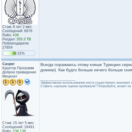
Стаж: 6 лет 2 мес.
Сообщений: 6876
Ratio:
43K
Раздал:
355.3 TB
Поблагодарили:
27854
39.32%
Casper
Всегда поражаюсь этому клише Турецких сериал
Куратор Программ
домики). Как будто больше нечего больше сни
Доброе привидение
Меценат
_________________
Эффективное использование кнута существенно экономит 
Ставить хорошие оценки пробовали? Попробуйте, может не 
Стаж: 15 лет 5 мес.
Сообщений: 18491
Ratio:
236.138