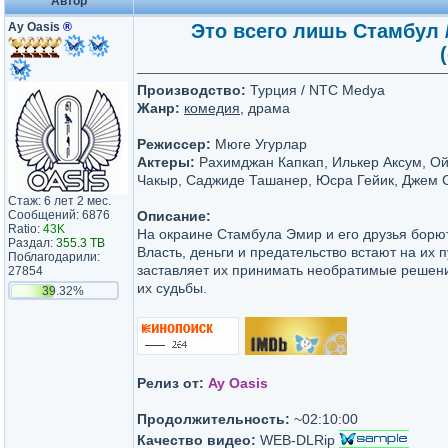
Автор
Ay Oasis
®
Это всего лишь Стамбул / 
Производство:
Турция / NTC Medya
Жанр:
комедия
, драма
Режиссер:
Мюге Угурлар
Актеры:
Рахимджан Капкап, Илькер Аксум, О
Чакыр, Саджиде Ташанер, Юсра Гейик, Джем С
Стаж: 6 лет 2 мес.
Сообщений: 6876
Описание:
Ratio:
43K
На окраине Стамбула Эмир и его друзья борют
Раздал:
355.3 TB
Власть, деньги и предательство встают на их п
Поблагодарили:
заставляет их принимать необратимые решен
27854
их судьбы.
39.32%
Релиз от:
Ay Oasis
Продолжительность:
~02:10:00
Качество видео:
WEB-DLRip