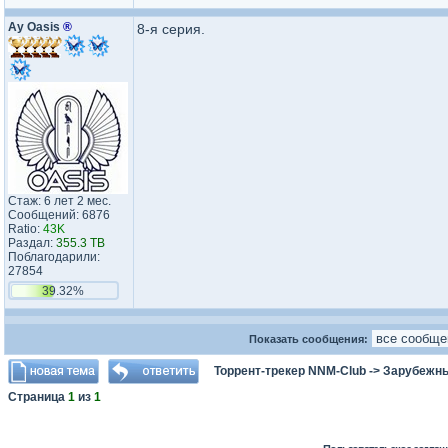
Ay Oasis
®
8-я серия.
Стаж: 6 лет 2 мес.
Сообщений: 6876
Ratio:
43K
Раздал:
355.3 TB
Поблагодарили:
27854
39.32%
Показать сообщения:
Торрент-трекер NNM-Club
->
Зарубежн
Страница
1
из
1