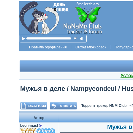
Правила оформления
Обход блокировок
Популярн
Усто
Мужья в деле / Nampyeondeul / Hus
Торрент-трекер NNM-Club
->
Автор
Leon-masl
®
Мужья в 