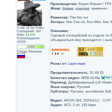
Производство:
Корея Южная / TPS C
Жанр:
боевик
,
комедия
, криминал
Режиссер:
Пак Кю-тхэ
Актеры:
Чин Сон-гю, Кон Мён, Кан Х
Стаж: 16 лет 9 мес.
Описание:
Сообщений: 160
Ratio:
61.474
Суровый полицейский из отдела по 
Поблагодарили:
объединиться ему приходится с нын
16100
100%
6.2
2,072
/10
Откуда: Кинешма
Релиз от:
Leon-masl
Продолжительность:
01:49:25
Качество видео:
WEB-DLRip
Перевод:
Дублированный (LE-Vitatio
Язык озвучки:
Русский
Субтитры:
Русские, английские (full,
Видео:
AVC/H.264, 1024x512, ~1747
Аудио:
AC3, 2 ch, 192 kbps