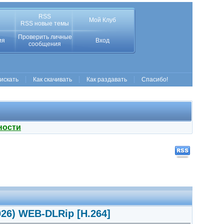
RSS
Мой Клуб
RSS новые темы
Проверить личные
ия
Вход
сообщения
 искать
Как скачивать
Как раздавать
Спасибо!
ности
026) WEB-DLRip [H.264]