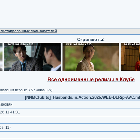
регистрированных пользователей
Скриншоты:
Все одноименные релизы в Клубе
появления первых 3-5 скачавших)
[NNMClub.to]_Husbands.in.Action.2026.WEB-DLRip-AVC.mkv
ирован
26 11:41:31
)
ов:
11
)