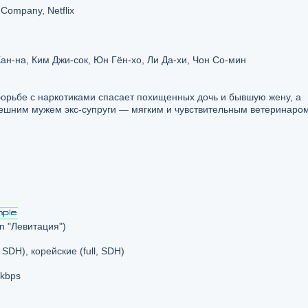
ompany, Netflix
ан-на, Ким Джи-сок, Юн Гён-хо, Ли Да-хи, Чон Со-мин
борьбе с наркотиками спасает похищенных дочь и бывшую жену, а
ешним мужем экс-супруги — мягким и чувствительным ветеринаром
n "Левитация")
 SDH), корейские (full, SDH)
 kbps