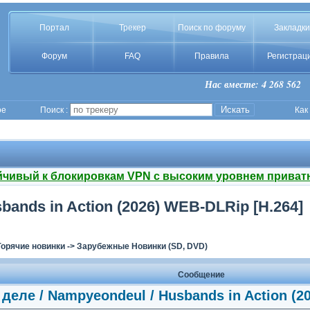
Портал
Трекер
Поиск по форуму
Закладки
Форум
FAQ
Правила
Регистрац
Нас вместе: 4 268 562
ое
Поиск :
Как
йчивый к блокировкам VPN с высоким уровнем приват
bands in Action (2026) WEB-DLRip [H.264]
Горячие новинки
->
Зарубежные Новинки (SD, DVD)
Сообщение
деле / Nampyeondeul / Husbands in Action (2