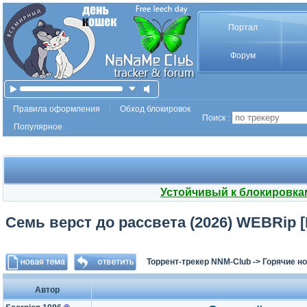
Портал
Форум
Правила оформления
Обход блокировок
Поиск :
Популярное
Устойчивый к блокировка
Семь верст до рассвета (2026) WEBRip [
Торрент-трекер NNM-Club
->
Горячие н
Автор