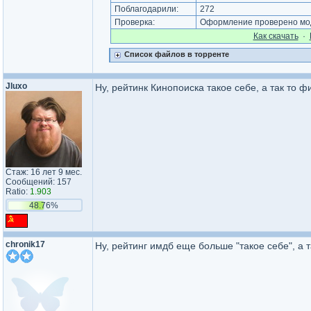
Поблагодарили:
272
Проверка:
Оформление проверено мод
Как cкачать
·
Список файлов в торренте
Jluxo
Ну, рейтинк Кинопоиска такое себе, а так то 
Стаж: 16 лет 9 мес.
Сообщений: 157
Ratio:
1.903
48.76%
chronik17
Ну, рейтинг имдб еще больше "такое себе", а 