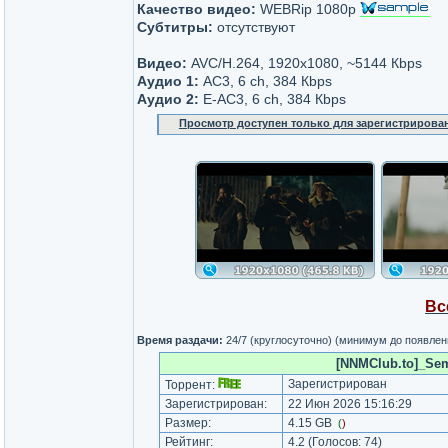
Качество видео:
WEBRip 1080p
Субтитры:
отсутствуют
Видео:
AVC/H.264, 1920x1080, ~5144 Кbps
Аудио 1:
AC3, 6 ch, 384 Кbps
Аудио 2:
Е-AC3, 6 ch, 384 Кbps
Просмотр доступен только для зарегистрирова
Вс
Время раздачи:
24/7 (круглосуточно) (минимум до появлен
[NNMClub.to]_Sem
Зарегистрирован
Торрент:
Зарегистрирован:
22 Июн 2026 15:16:29
Размер:
4.15 GB
(
)
Рейтинг:
4.2
(Голосов:
74
)