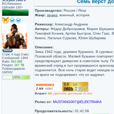
Scorpion 1986
®
Семь вёрст до
RG Releasers
Uploader 100+
Производство:
Россия / Река
Жанр:
драма
, военный, история
Режиссер:
Александр Андреев
Актеры:
Фёдор Добронравов, Мария Шукшина,
Тимофей Кочнев, Артём Быстров, Олег Гаас, 
Кемпо, Наталья Суркова, Юлия Шубарева
Описание:
Зима 1942 года, деревня Куракино. В суровых
Стаж: 4 года 3 мес.
Псковской области, Матвей Кузьмин повторяет
Сообщений: 1964
предотвращает диверсию в советском тылу. П
Ratio:
962.988
Раздал:
167 TB
вражеский отряд в тыл прорвавшихся красноа
Поблагодарили:
подчиняется. Всю ночь старик водит немцев с
184502
но враги не подозревают, что он задумал.
100%
5.6
121
/10
Возраст:
16+
(зрителям, достигшим 16 лет)
Релиз от:
MUSTANG007@ELEKTRI4KA
Продолжительность:
01:41:56