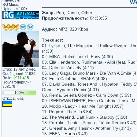
maykov
®
VA
RG Music
Uploader 100+
Жанр:
Pop, Dance, Other
Продолжительность:
04:33:35
Аудио:
MP3, 320 Kbps
Треклист:
01. Lykke Li, The Magician - I Follow Rivers - T
(4:39)
02. MIKA - Relax, Take It Easy (4:30)
03. Ella Henderson, Rudimental - Alibi (feat. Rud
04. Doechii - Anxiety (4:11)
Стаж: 17 лет 2 мес.
05. Lady Gaga, Bruno Mars - Die With A Smile (4
Сообщений: 11939
Ratio:
1971.415
06. Enzo Calabria - SHAKA (4:08)
Поблагодарили:
07. David Guetta, Tones And I, Hypaton, Teddy
968179
Gone - Hypaton Remix (4:01)
100%
08. Rema, Selena Gomez - Calm Down (3:59)
Откуда: Київ
09. ISEEDAWNTHERE, Enzo Calabria - Losin' Me
10. Modjo - Lady - Hear Me Tonight (3:57)
11. Regard - Ride It (3:54)
12. The Weeknd, Daft Punk - Starboy (3:50)
13. Farruko, Tiësto - Pepas - Tiësto Remix (3:43)
14. Greesha, Amy Tjasink - Another Try (3:43)
15. EBEN - Hurts (3:43)