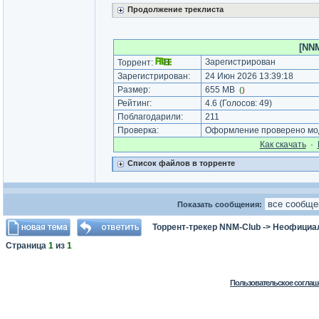
Продолжение треклиста
[NNM
Зарегистрирован
Торрент:
Зарегистрирован:
24 Июн 2026 13:39:18
Размер:
655 MB
(
)
Рейтинг:
4.6
(Голосов:
49
)
Поблагодарили:
211
Проверка:
Оформление проверено мод
Как cкачать
·
Список файлов в торренте
Показать сообщения:
Торрент-трекер NNM-Club
->
Неофициа
Страница
1
из
1
Пользовательское соглаш