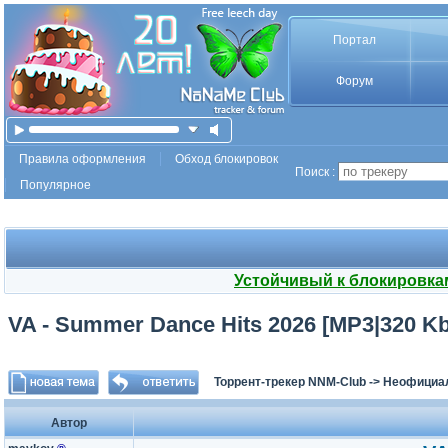
Портал
Форум
Правила оформления
Обход блокировок
Поиск :
Популярное
Устойчивый к блокировка
VA - Summer Dance Hits 2026 [MP3|320 Kb
Торрент-трекер NNM-Club
->
Неофициа
Автор