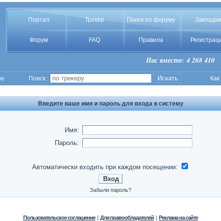
Портал
Трекер
Поиск по форуму
Закладки
Форум
FAQ
Правила
Регистрац
Нас вместе: 4 268 410
ое
Поиск :
Как
Введите ваше имя и пароль для входа в систему
Имя:
Пароль:
Автоматически входить при каждом посещении:
Забыли пароль?
Пользовательское соглашение
|
Для правообладателей
|
Реклама на сайте