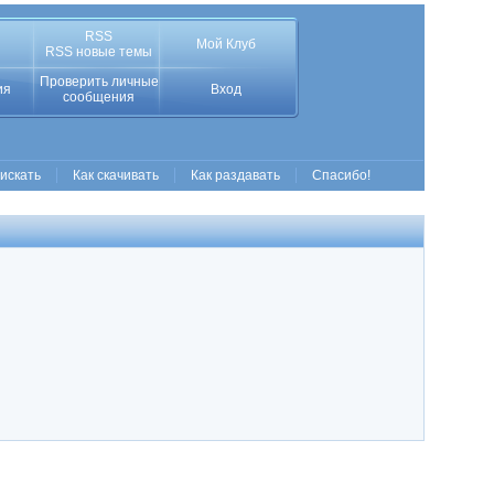
RSS
Мой Клуб
RSS новые темы
Проверить личные
ия
Вход
сообщения
 искать
Как скачивать
Как раздавать
Спасибо!