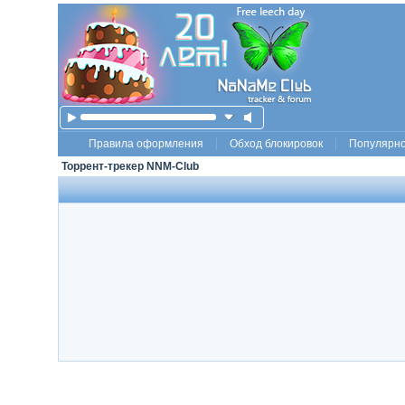
Правила оформления
Обход блокировок
Популярн
Торрент-трекер NNM-Club