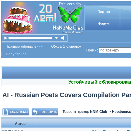
Портал
Форум
Правила оформления
Обход блокировок
Поиск :
Популярное
Устойчивый к блокировка
AI - Russian Poets Covers Compilation Par
Торрент-трекер NNM-Club
->
Неофициа
Автор