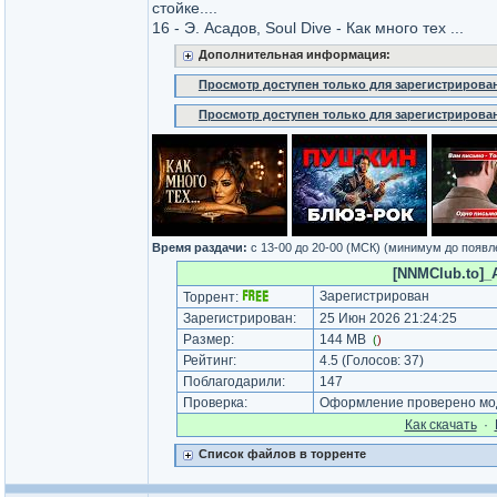
стойке....
16 - Э. Асадов, Soul Dive - Как много тех ...
Дополнительная информация:
Просмотр доступен только для зарегистрирова
Просмотр доступен только для зарегистрирова
Время раздачи:
c 13-00 до 20-00 (МСК) (минимум до появл
[NNMClub.to]_A
Зарегистрирован
Торрент:
Зарегистрирован:
25 Июн 2026 21:24:25
Размер:
144 MB
(
)
Рейтинг:
4.5
(Голосов:
37
)
Поблагодарили:
147
Проверка:
Оформление проверено мод
Как cкачать
·
Список файлов в торренте