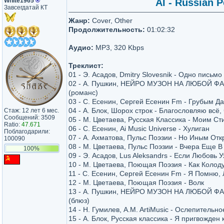
White1965
®
AI - Russian P
Завсегдатай КТ
Жанр:
Cover, Other
Продолжительность:
01:02:32
Аудио:
MP3, 320 Kbps
Треклист:
01 - Э. Асадов, Dmitry Slovesnik - Одно письмо
02 - А. Пушкин, НЕЙРО МУЗОН НА ЛЮБОЙ ФА
(романс)
03 - С. Есенин, Сергей Есенин Fm - Грубым Д
04 - А. Блок, Шорох строк - Благословляю всё,
Стаж: 12 лет 6 мес.
Сообщений: 3509
05 - М. Цветаева, Русская Классика - Моим Сти
Ratio:
47.671
06 - С. Есенин, Ai Music Universe - Хулиган
Поблагодарили:
07 - А. Ахматова, Пульс Поэзии - Но Иным Отк
100090
08 - М. Цветаева, Пульс Поэзии - Вчера Еще В
100%
09 - Э. Асадов, Lus Aleksandrs - Если Любовь Ух
10 - М. Цветаева, Поющая Поэзия - Как Колод
11 - С. Есенин, Сергей Есенин Fm - Я Помн
12 - М. Цветаева, Поющая Поэзия - Волк
13 - А. Пушкин, НЕЙРО МУЗОН НА ЛЮБОЙ ФА
(блюз)
14 - Н. Гумилев, A.M. ArtiMusic - Ослепительно
15 - А. Блок, Русская классика - Я пригвожден 