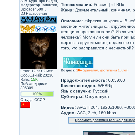
Зам. Куратора Видео,
Телекомпания:
Россия | «ТВЦ»
Модератор Талантов,
Uploader 500+,
Жанр:
Документальный,
криминал
, 
DJ Настроения
Описание:
«Фреска на крови». В не
местной жительницы с... отрубленно
женщина преклонных лет? Из-за чего
человека? Могли ли они быть причас
жертвы в другом месте, подальше от
того, кто расправился с несчастной?
Возраст:
16+
(зрителям, достигшим 16 лет)
Стаж: 12 лет 2 мес.
Сообщений: 23236
Ratio:
15K
Продолжительность:
00:39:00
Поблагодарили:
Качество видео:
WEBRip
806309
Язык озвучки:
Русский
100%
Субтитры:
Отсутствуют
Откуда: CCCP
Видео:
AVC/H.264, 1920x1080, ~300
Аудио:
AAC, 2 ch, 160 kbps
Просмотр доступен только для за