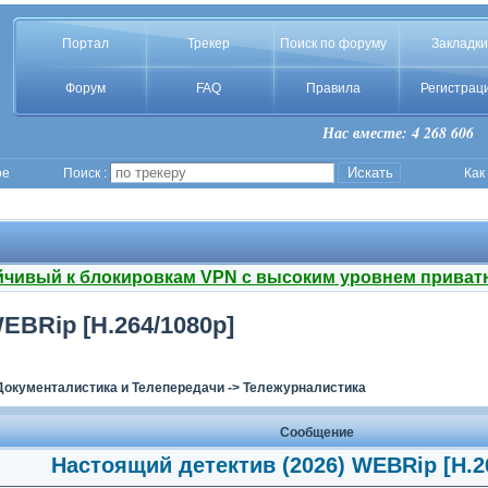
Портал
Трекер
Поиск по форуму
Закладки
Форум
FAQ
Правила
Регистрац
Нас вместе: 4 268 606
ое
Поиск :
Как
йчивый к блокировкам VPN с высоким уровнем приват
EBRip [H.264/1080p]
Документалистика и Телепередачи
->
Тележурналистика
Сообщение
Настоящий детектив (2026) WEBRip [H.2