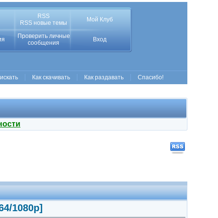
RSS
Мой Клуб
RSS новые темы
Проверить личные
ия
Вход
сообщения
 искать
Как скачивать
Как раздавать
Спасибо!
ности
64/1080p]