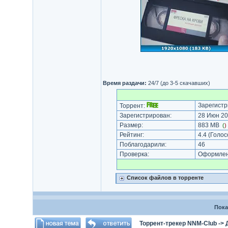
Время раздачи:
24/7 (до 3-5 скачавших)
Зарегистр
Торрент:
Зарегистрирован:
28 Июн 20
Размер:
883 MB
(
)
Рейтинг:
4.4
(Голос
Поблагодарили:
46
Проверка:
Оформлени
Список файлов в торренте
Пока
Торрент-трекер NNM-Club
->