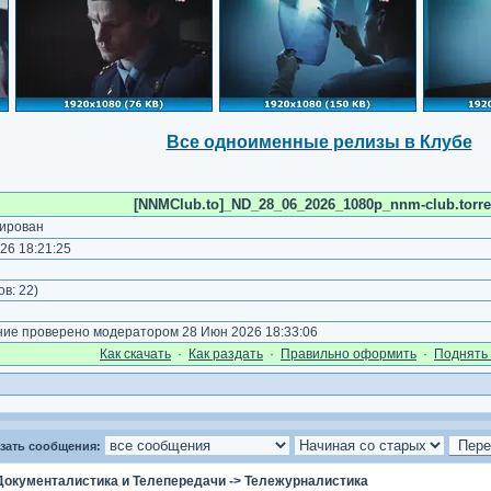
Все одноименные релизы в Клубе
[NNMClub.to]_ND_28_06_2026_1080p_nnm-club.torre
ирован
26 18:21:25
ов:
22
)
е проверено модератором 28 Июн 2026 18:33:06
Как cкачать
·
Как раздать
·
Правильно оформить
·
Поднять 
зать сообщения:
Документалистика и Телепередачи
->
Тележурналистика