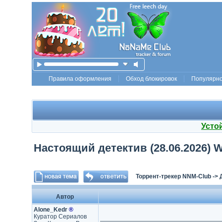
Правила оформления
Обход блокировок
Популярн
Усто
Настоящий детектив (28.06.2026) W
Торрент-трекер NNM-Club
->
Автор
Alone_Kedr
®
Куратор Сериалов