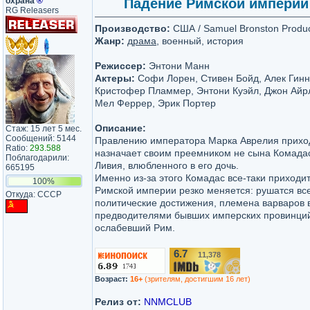
охрана
®
Падение Римской империи / 
RG Releasers
Производство:
США / Samuel Bronston Produc
Жанр:
драма
, военный, история
Режиссер:
Энтони Манн
Актеры:
Софи Лорен, Стивен Бойд, Алек Гинн
Кристофер Пламмер, Энтони Куэйл, Джон Ай
Мел Феррер, Эрик Портер
Описание:
Стаж: 15 лет 5 мес.
Сообщений: 5144
Правлению императора Марка Аврелия приход
Ratio:
293.588
назначает своим преемником не сына Комадас
Поблагодарили:
Ливия, влюбленного в его дочь.
665195
Именно из-за этого Комадас все-таки приходит
100%
Римской империи резко меняется: рушатся вс
Откуда: СССР
политические достижения, племена варваров 
предводителями бывших имперских провинци
ослабевший Рим.
6.7
11,378
/10
Возраст:
16+
(зрителям, достигшим 16 лет)
Релиз от:
NNMCLUB