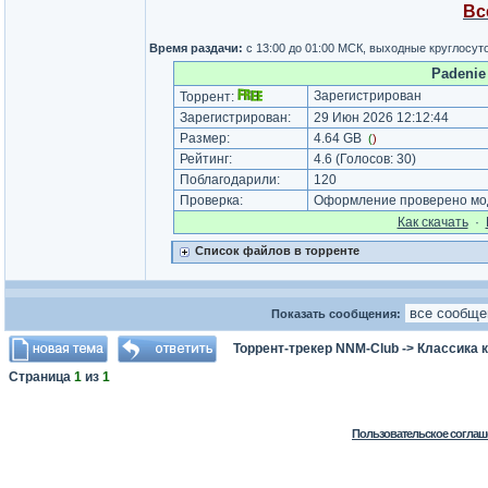
Вс
Время раздачи:
с 13:00 до 01:00 МСК, выходные круглосут
Padenie
Зарегистрирован
Торрент:
Зарегистрирован:
29 Июн 2026 12:12:44
Размер:
4.64 GB
(
)
Рейтинг:
4.6
(Голосов:
30
)
Поблагодарили:
120
Проверка:
Оформление проверено мод
Как cкачать
·
Список файлов в торренте
Показать сообщения:
Торрент-трекер NNM-Club
->
Классика 
Страница
1
из
1
Пользовательское соглаш