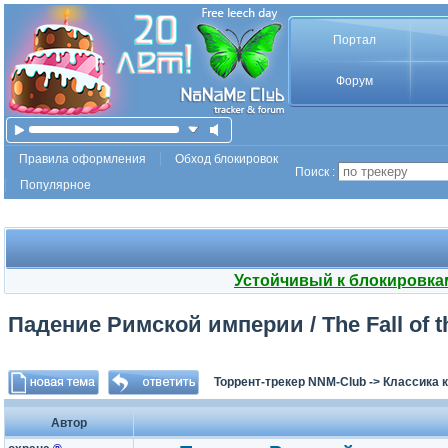
Портал
Форум
Правила оформления
Обход блокировок
Поиск :
Популярное
Устойчивый к блокировка
Падение Римской империи / The Fall of t
Торрент-трекер NNM-Club
->
Классика 
Автор