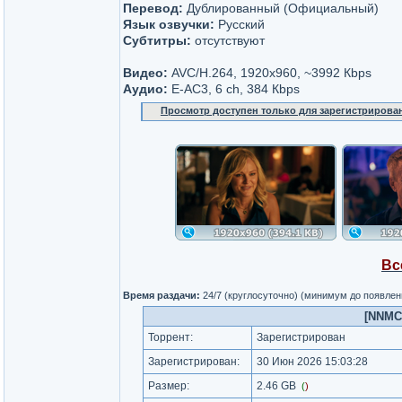
Перевод:
Дублированный (Официальный)
Язык озвучки:
Русский
Субтитры:
отсутствуют
Видео:
AVC/H.264, 1920x960, ~3992 Кbps
Аудио:
E-AC3, 6 ch, 384 Кbps
Просмотр доступен только для зарегистрирова
Вс
Время раздачи:
24/7 (круглосуточно) (минимум до появлен
[NNMCl
Торрент:
Зарегистрирован
Зарегистрирован:
30 Июн 2026 15:03:28
Размер:
2.46 GB
(
)