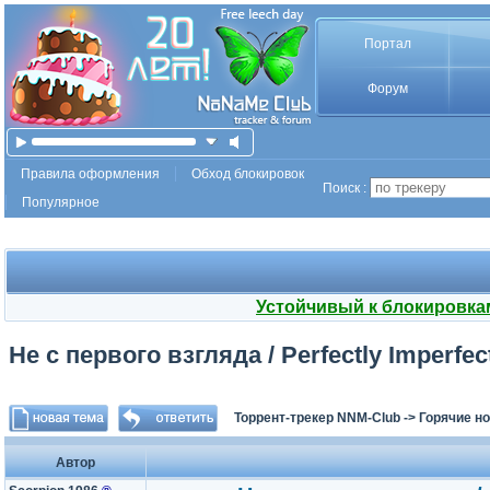
Портал
Форум
Правила оформления
Обход блокировок
Поиск :
Популярное
Устойчивый к блокировка
Не с первого взгляда / Perfectly Imperfec
Торрент-трекер NNM-Club
->
Горячие н
Автор