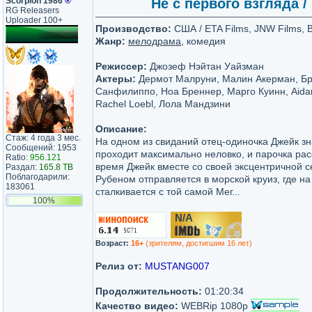
Scorpion 1986
®
Не с первого взгляда / 
RG Releasers
Uploader 100+
Производство:
США / ETA Films, JNW Films, 
Жанр:
мелодрама
, комедия
Режиссер:
Джозеф Нэйтан Уайзман
Актеры:
Дермот Малруни, Малин Акерман, Бра
Санфилиппо, Ноа Бреннер, Марго Куинн, Aida
Rachel Loebl, Лола Мандзини
Описание:
Стаж: 4 года 3 мес.
На одном из свиданий отец-одиночка Джейк зн
Сообщений: 1953
проходит максимально неловко, и парочка рас
Ratio:
956.121
время Джейк вместе со своей эксцентричной с
Раздал:
165.8 TB
Поблагодарили:
Рубеном отправляется в морской круиз, где н
183061
сталкивается с той самой Мег...
100%
N/A
/10
Возраст:
16+
(зрителям, достигшим 16 лет)
Релиз от:
MUSTANG007
Продолжительность:
01:20:34
Качество видео:
WEBRip 1080p