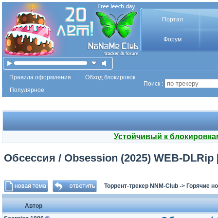
Портал
Форум
Правила оформления
Обход блокировок
Поиск :
Популярное
Устойчивый к блокировка
Обсессия / Obsession (2025) WEB-DLRip 
Торрент-трекер NNM-Club
->
Горячие н
Автор