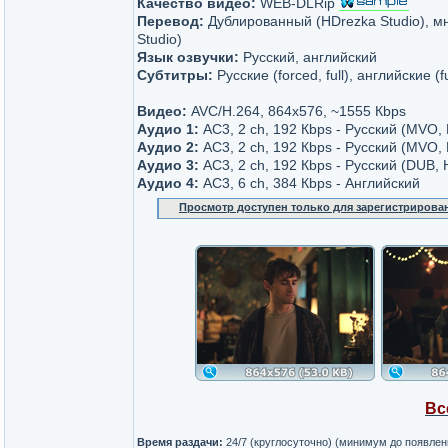
Качество видео:
WEB-DLRip
Перевод:
Дублированный (HDrezka Studio), м
Studio)
Язык озвучки:
Русский, английский
Субтитры:
Русские (forced, full), английские (f
Видео:
AVC/H.264, 864x576, ~1555 Кbps
Аудио 1:
AC3, 2 ch, 192 Кbps - Русский (MVO,
Аудио 2:
AC3, 2 ch, 192 Кbps - Русский (MVO,
Аудио 3:
AC3, 2 ch, 192 Кbps - Русский (DUB,
Аудио 4:
AC3, 6 ch, 384 Кbps - Английский
Просмотр доступен только для зарегистрирова
Вс
Время раздачи:
24/7 (круглосуточно) (минимум до появлен