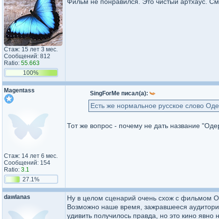
Фильм не понравился. Это чистый артхаус. См
Стаж: 15 лет 3 мес.
Сообщений: 812
Ratio:
55.663
100%
Magentass
SingForMe писал(а):
Есть же нормальное русское слово Од
Тот же вопрос - почему не дать название "Од
Стаж: 14 лет 6 мес.
Сообщений: 154
Ratio:
3.1
27.1%
dawlanas
Ну в целом сценарий очень схож с фильмом О
Возможно наше время, зажравшееся аудитория 
удивить получилось правда, но это кино явно