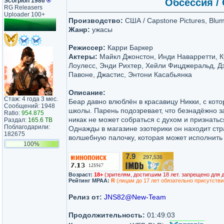
Scorpion 1986
®
Обсессия / 
RG Releasers
Uploader 100+
Производство:
США / Capstone Pictures, Blu
Жанр:
ужасы
Режиссер:
Карри Баркер
Актеры:
Майкл Джонстон, Инди Наварретти, К
Лоулесс, Энди Рихтер, Хейли Фицджеральд, Д
Павоне, Джастис, Энтони Касабьянка
Описание:
Стаж: 4 года 3 мес.
Беар давно влюблён в красавицу Никки, с кот
Сообщений: 1948
школы. Парень подозревает, что безнадёжно з
Ratio:
954.875
никак не может собраться с духом и признатьс
Раздал:
165.6 TB
Поблагодарили:
Однажды в магазине эзотерики он находит ст
182675
волшебную палочку, которая может исполнить 
100%
7.9
297,536
/10
Возраст:
18+
(зрителям, достигшим 18 лет. запрещено для 
Рейтинг MPAA:
R
(лицам до 17 лет обязательно присутстви
Релиз от:
JNS82@New-Team
Продолжительность:
01:49:03