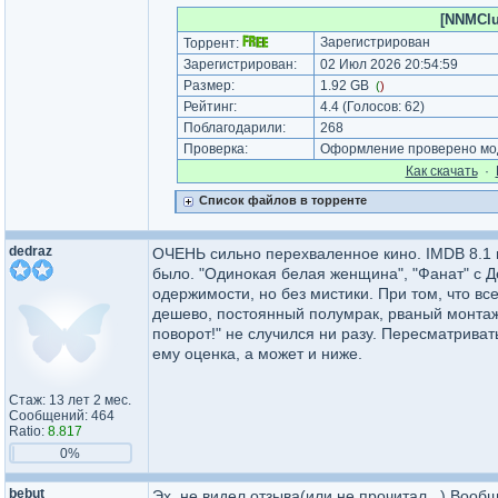
[NNMClu
Зарегистрирован
Торрент:
Зарегистрирован:
02 Июл 2026 20:54:59
Размер:
1.92 GB
(
)
Рейтинг:
4.4
(Голосов:
62
)
Поблагодарили:
268
Проверка:
Оформление проверено мод
Как cкачать
·
Список файлов в торренте
dedraz
ОЧЕНЬ сильно перехваленное кино. IMDB 8.1 в
было. "Одинокая белая женщина", "Фанат" с Де
одержимости, но без мистики. При том, что вс
дешево, постоянный полумрак, рваный монтаж. 
поворот!" не случился ни разу. Пересматривать
ему оценка, а может и ниже.
Стаж: 13 лет 2 мес.
Сообщений: 464
Ratio:
8.817
0%
bebut
Эх, не видел отзыва(или не прочитал...) Вооб