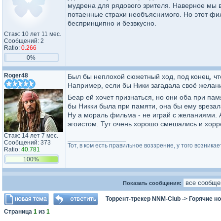
мудрена для рядового зрителя. Наверное мы 
потаенные страхи необъяснимого. Но этот фил
беспринципно и безвкусно.
Стаж: 10 лет 11 мес.
Сообщений: 2
Ratio:
0.266
0%
Roger48
Был бы неплохой сюжетный ход, под конец, чт
Например, если бы Ники загадала своё желани
Беар ей хочет признаться, но они оба при па
бы Никки была при памяти, она бы ему врезала
Ну а мораль фильма - не играй с желаниями. 
эгоистом. Тут очень хорошо смешались и хорро
Стаж: 14 лет 7 мес.
_________________
Сообщений: 373
Тот, в ком есть правильное воззрение, у того возник
Ratio:
40.781
100%
Показать сообщения:
Торрент-трекер NNM-Club
->
Горячие н
Страница
1
из
1