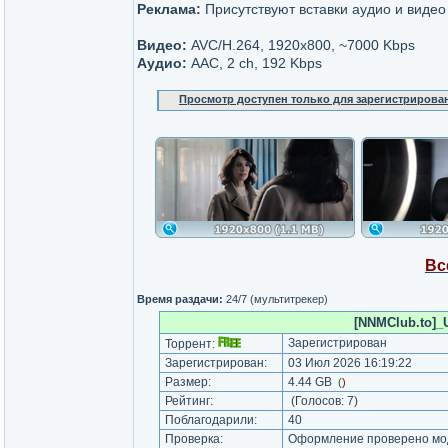
Реклама:
Присутствуют вставки аудио и видео
Видео:
AVC/H.264, 1920x800, ~7000 Kbps
Аудио:
AAC, 2 ch, 192 Kbps
Просмотр доступен только для зарегистрирова
Вс
Время раздачи:
24/7 (мультитрекер)
[NNMClub.to]_
Зарегистрирован
Торрент:
Зарегистрирован:
03 Июл 2026 16:19:22
Размер:
4.44 GB
(
)
Рейтинг:
(Голосов:
7
)
Поблагодарили:
40
Проверка:
Оформление проверено мод