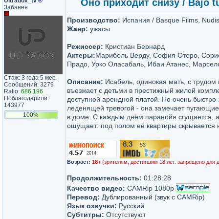
Ultradox_tv
®
Оно приходит снизу / Bajo tu
Забанен
Производство:
Испания / Basque Films, Nudis
Жанр:
ужасы
Режиссер:
Кристиан Бернард
Актеры:
Марибель Верду, София Отеро, Сори
Прадо, Урко Оласабаль, Ибаи Атанес, Марсел
Стаж: 3 года 5 мес.
Описание:
Исабель, одинокая мать, с трудом 
Сообщений: 3279
въезжает с детьми в престижный жилой компле
Ratio:
686.196
Поблагодарили:
доступной арендной платой. Но очень быстро
143977
леденящей тревогой - она замечает пугающие
100%
в доме. С каждым днём паранойя сгущается, а
ощущает: под полом её квартиры скрывается 
6.3
53
/10
Возраст:
18+
(зрителям, достигшим 18 лет. запрещено для 
Продолжительность:
01:28:28
Качество видео:
CAMRip 1080p
Перевод:
Дублированный (звук с CAMRip)
Язык озвучки:
Русский
Субтитры:
Отсутствуют