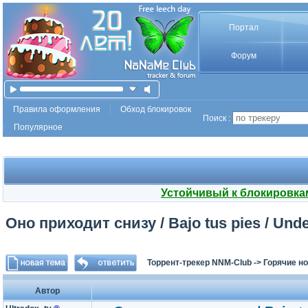
Портал
Форум
Правила оформления
Обход блокировок
Поиск :
Популярное
Устойчивый к блокировка
Оно приходит снизу / Bajo tus pies / Unde
Торрент-трекер NNM-Club
->
Горячие н
Автор