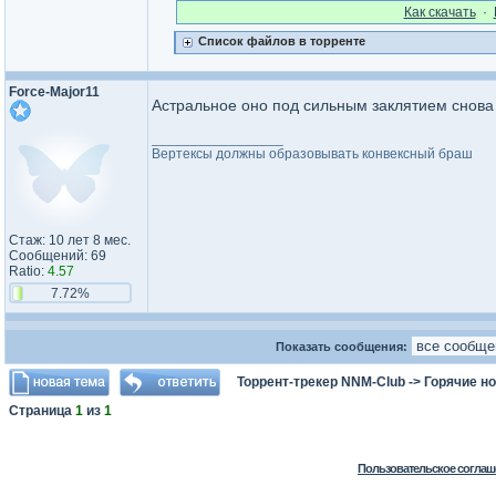
Как cкачать
·
Список файлов в торренте
Force-Major11
Астральное оно под сильным заклятием снова
_________________
Вертексы должны образовывать конвексный браш
Стаж: 10 лет 8 мес.
Сообщений: 69
Ratio:
4.57
7.72%
Показать сообщения:
Торрент-трекер NNM-Club
->
Горячие н
Страница
1
из
1
Пользовательское соглаш