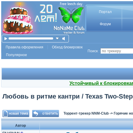
Портал
Форум
Правила оформления
Обход блокировок
Поиск :
Популярное
Устойчивый к блокировка
Любовь в ритме кантри / Texas Two-Step
Торрент-трекер NNM-Club
->
Горячие н
Автор