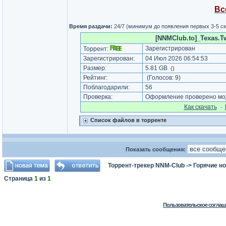
Вс
Время раздачи:
24/7 (минимум до появления первых 3-5 с
[NNMClub.to]_Texas.T
Зарегистрирован
Торрент:
Зарегистрирован:
04 Июл 2026 06:54:53
Размер:
5.81 GB
(
)
Рейтинг:
(Голосов:
9
)
Поблагодарили:
56
Проверка:
Оформление проверено мод
Как cкачать
·
Список файлов в торренте
Показать сообщения:
Торрент-трекер NNM-Club
->
Горячие н
Страница
1
из
1
Пользовательское соглаш