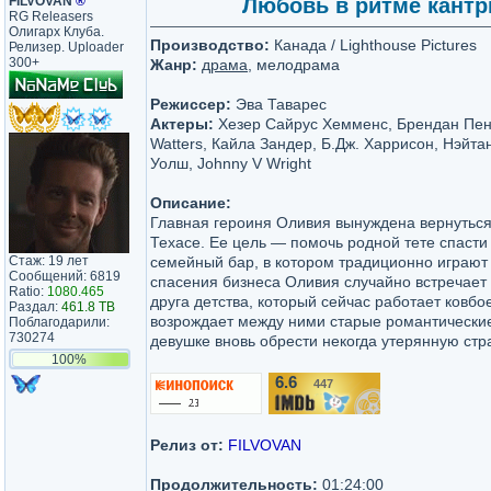
FILVOVAN
®
Любовь в ритме кантри
RG Releasers
Олигарх Клуба.
Производство:
Канада / Lighthouse Pictures
Релизер. Uploader
300+
Жанр:
драма
, мелодрама
Режиссер:
Эва Таварес
Актеры:
Хезер Сайрус Хемменс, Брендан Пенни
Watters, Кайла Зандер, Б.Дж. Харрисон, Нэйта
Уолш, Johnny V Wright
Описание:
Главная героиня Оливия вынуждена вернуться 
Техасе. Ее цель — помочь родной тете спасти
Стаж: 19 лет
семейный бар, в котором традиционно играют 
Сообщений: 6819
спасения бизнеса Оливия случайно встречает 
Ratio:
1080.465
друга детства, который сейчас работает ковбо
Раздал:
461.8 TB
возрождает между ними старые романтические 
Поблагодарили:
730274
девушке вновь обрести некогда утерянную стра
100%
6.6
447
/10
Релиз от:
FILVOVAN
Продолжительность:
01:24:00