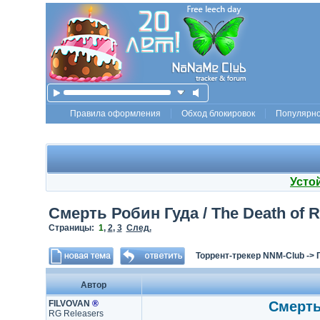
Правила оформления
Обход блокировок
Популярн
Усто
Смерть Робин Гуда / The Death of R
Страницы:
1
,
2
,
3
След.
Торрент-трекер NNM-Club
->
Автор
FILVOVAN
®
Смерть 
RG Releasers