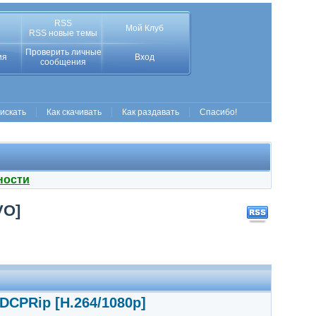
RSS
Мой Клуб
RSS новые темы
Проверить личные
ия
Вход
сообщения
 искать
Как скачивать
Как раздавать
Спасибо!
ности
VO]
 DCPRip [H.264/1080p]