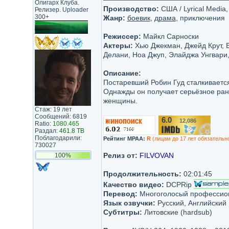
Олигарх Клуба.
Производство:
США / Lyrical Media
Релизер. Uploader
300+
Жанр:
боевик
,
драма
, приключения
Режиссер:
Майкл Сарноски
Актеры:
Хью Джекман, Джейд Крут, Би
Делани, Ноа Джуп, Элайджа Унгвари
Описание:
Постаревший Робин Гуд сталкивается
Однажды он получает серьёзное ране
женщины.
Стаж: 19 лет
Сообщений: 6819
6.0
12,086
/10
Ratio:
1080.465
Раздал:
461.8 TB
Поблагодарили:
Рейтинг MPAA:
R
(лицам до 17 лет обязательн
730027
Релиз от:
FILVOVAN
100%
Продолжительность:
02:01:45
Качество видео:
DCPRip
Перевод:
Многоголосый профессион
Язык озвучки:
Русский, Английский
Субтитры:
Литовские (hardsub)