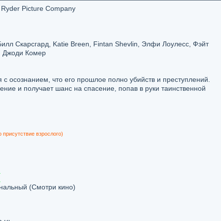
, Ryder Picture Company
лл Скарсгард, Katie Breen, Fintan Shevlin, Элфи Лоулесс, Фэйт
, Джоди Комер
 с осознанием, что его прошлое полно убийств и преступлений.
ние и получает шанс на спасение, попав в руки таинственной
о присутствие взрослого)
альный (Смотри кино)