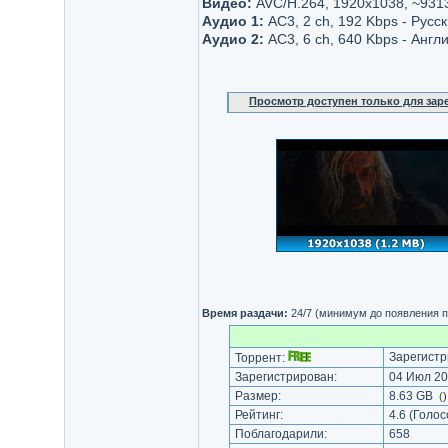
Видео:
AVC/H.264, 1920x1038, ~931
Аудио 1:
AC3, 2 ch, 192 Kbps - Русс
Аудио 2:
AC3, 6 ch, 640 Kbps - Англ
Просмотр доступен только для за
Время раздачи:
24/7 (минимум до появления п
Зарегистр
Торрент:
Зарегистрирован:
04 Июл 20
Размер:
8.63 GB
(
Рейтинг:
4.6
(Голос
Поблагодарили:
658