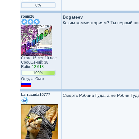
0%
ronin26
Bogateev
Каким комментариям? Ты первый п
Стаж: 16 лет 10 мес.
Сообщений: 38
Ratio:
12.618
100%
Откуда: Омск
barracuda10777
Смерть Робина Гуда, а не Робин Гуд