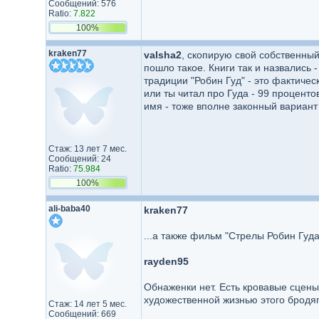
Сообщений: 576
Ratio:
7.822
100%
kraken77
valsha2
, скопирую свой собственный
пошло такое. Книги так и назвались
традиции "Робин Гуд" - это фактическ
или ты читал про Гуда - 99 проценто
имя - тоже вполне законный вариант
Стаж: 13 лет 7 мес.
Сообщений: 24
Ratio:
75.984
100%
ali-baba40
kraken77
...а также фильм "Стрелы Робин Гуда
rayden95
Обнаженки нет. Есть кровавые сцены
художественной жизнью этого бродя
Стаж: 14 лет 5 мес.
Сообщений: 669