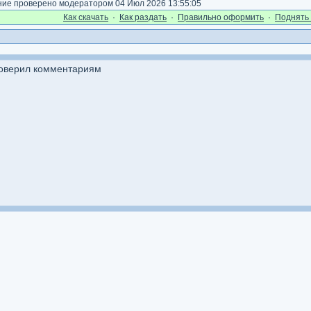
е проверено модератором 04 Июл 2026 13:55:05
Как cкачать
·
Как раздать
·
Правильно оформить
·
Поднять 
поверил комментариям