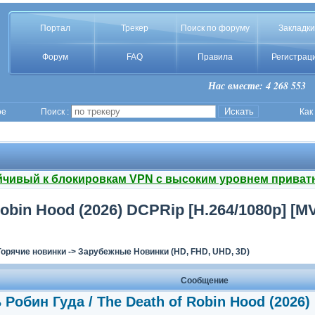
Портал
Трекер
Поиск по форуму
Закладки
Форум
FAQ
Правила
Регистрац
Нас вместе: 4 268 553
ое
Поиск :
Как
йчивый к блокировкам VPN с высоким уровнем приват
obin Hood (2026) DCPRip [H.264/1080p] [M
Горячие новинки
->
Зарубежные Новинки (HD, FHD, UHD, 3D)
Сообщение
Робин Гуда / The Death of Robin Hood (2026)