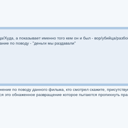
а/Худа, а показывает именно того кем он и был - вор/убийца/разбо
ание по поводу - "деньги мы раздавали"
ние по поводу данного фильма, кто смотрел скажите, присутствую
ся это обнаженное развращение которое пытаются пропихнуть прак