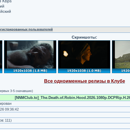
3 Kbps
кий
ийский
регистрированных пользователей
Скриншоты:
Все одноименные релизы в Клубе
ервых 3-5 скачавших)
[NNMClub.to]_The.Death.of.Robin.Hood.2026.1080p.DCPRip.H.26
ирован
26 09:36:42
)
ов:
111
)