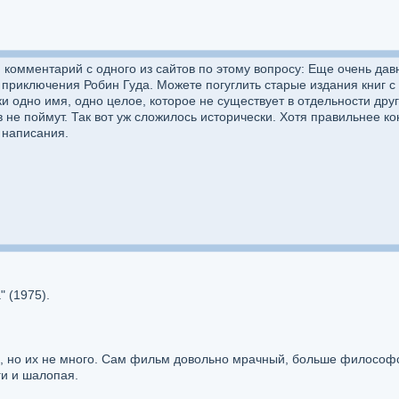
 комментарий с одного из сайтов по этому вопросу: Еще очень давн
 - приключения Робин Гуда. Можете погуглить старые издания книг
и одно имя, одно целое, которое не существует в отдельности друг 
в не поймут. Так вот уж сложилось исторически. Хотя правильнее ко
 написания.
" (1975).
, но их не много. Сам фильм довольно мрачный, больше философск
ги и шалопая.