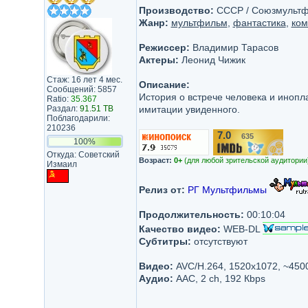
Производство:
СССР / Союзмульт
Жанр:
мультфильм
,
фантастика
,
ком
Режиссер:
Владимир Тарасов
Актеры:
Леонид Чижик
Стаж: 16 лет 4 мес.
Описание:
Сообщений: 5857
История о встрече человека и инопл
Ratio:
35.367
Раздал:
91.51 TB
имитации увиденного.
Поблагодарили:
210236
7.0
635
/10
100%
Откуда: Советский
Возраст:
0+
(для любой зрительской аудитории
Измаил
Релиз от:
РГ Мультфильмы
Продолжительность:
00:10:04
Качество видео:
WEB-DL
Субтитры:
отсутствуют
Видео:
AVC/H.264, 1520x1072, ~450
Аудио:
AAC, 2 ch, 192 Кbps