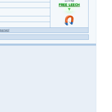
13.4 KB
ратио!