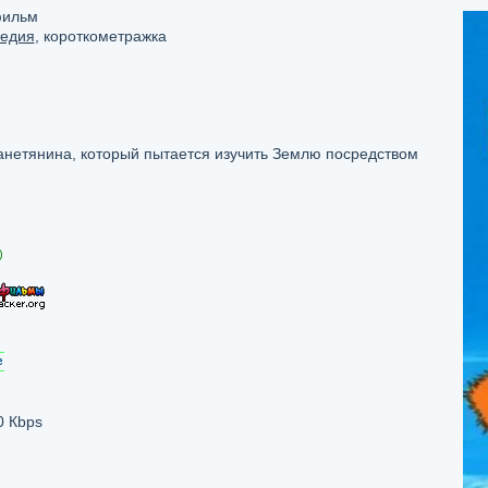
фильм
едия
, короткометражка
анетянина, который пытается изучить Землю посредством
)
0 Кbps