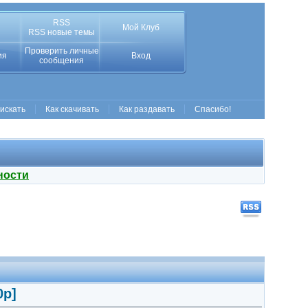
RSS
Мой Клуб
RSS новые темы
Проверить личные
ия
Вход
сообщения
 искать
Как скачивать
Как раздавать
Спасибо!
ности
0p]