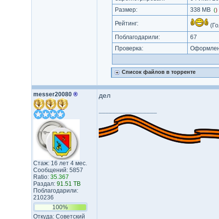
Размер:
338 MB
(
)
Рейтинг:
(Го
Поблагодарили:
67
Проверка:
Оформлени
Список файлов в торренте
messer20080
®
дел
_________________
Стаж: 16 лет 4 мес.
Сообщений: 5857
Ratio:
35.367
Раздал:
91.51 TB
Поблагодарили:
210236
100%
Откуда: Советский