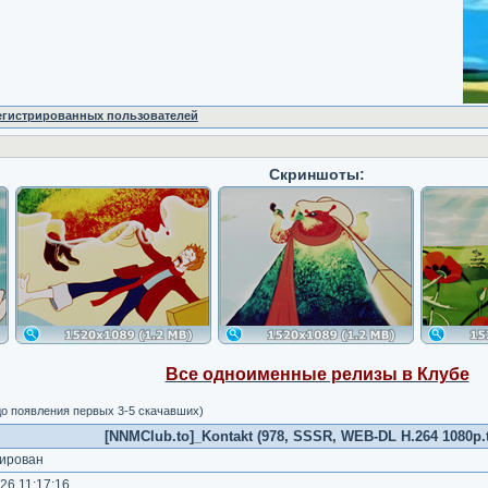
регистрированных пользователей
Скриншоты:
Все одноименные релизы в Клубе
о появления первых 3-5 скачавших)
[NNMClub.to]_Kontakt (978, SSSR, WEB-DL H.264 1080p.t
ирован
26 11:17:16