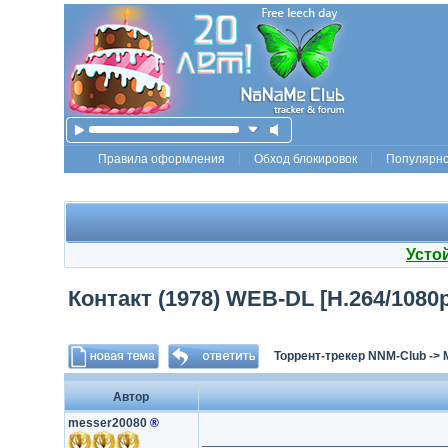
Правила оформления
Обход блокировок
Популярн
Усто
Контакт (1978) WEB-DL [H.264/1080p
Торрент-трекер NNM-Club
->
Автор
messer20080
®