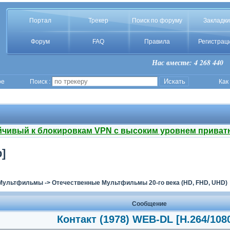
Портал
Трекер
Поиск по форуму
Закладки
Форум
FAQ
Правила
Регистрац
Нас вместе: 4 268 440
ое
Поиск :
Как
йчивый к блокировкам VPN с высоким уровнем приват
]
Мультфильмы
->
Отечественные Мультфильмы 20-го века (HD, FHD, UHD)
Сообщение
Контакт (1978) WEB-DL [H.264/108