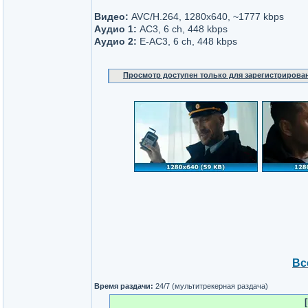
Видео:
AVC/H.264, 1280x640, ~1777 kbps
Аудио 1:
AC3, 6 ch, 448 kbps
Аудио 2:
E-AC3, 6 ch, 448 kbps
Просмотр доступен только для зарегистрирова
Вс
Время раздачи:
24/7 (мультитрекерная раздача)