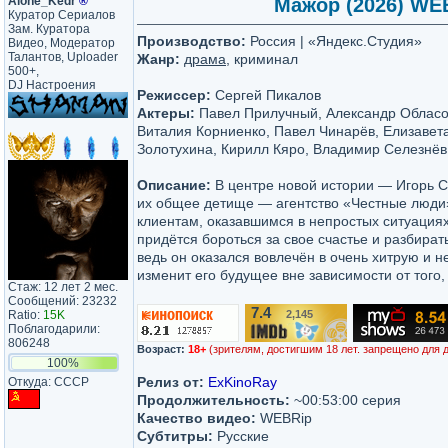
Alone_Kedr
®
Мажор (2026) WEBR
Куратор Сериалов
Зам. Куратора
Производство:
Россия | «Яндекс.Студия»
Видео, Модератор
Талантов, Uploader
Жанр:
драма
, криминал
500+,
DJ Настроения
Режиссер:
Сергей Пикалов
Актеры:
Павел Прилучный, Александр Обласов
Виталия Корниенко, Павел Чинарёв, Елизавет
Золотухина, Кирилл Кяро, Владимир Селезнёв,
Описание:
В центре новой истории — Игорь Со
их общее детище — агентство «Честные люди»
клиентам, оказавшимся в непростых ситуация
придётся бороться за свое счастье и разбират
ведь он оказался вовлечён в очень хитрую и 
изменит его будущее вне зависимости от того,
Стаж: 12 лет 2 мес.
Сообщений: 23232
7.4
Ratio:
15K
2,145
/10
Поблагодарили:
806248
Возраст:
18+
(зрителям, достигшим 18 лет. запрещено для 
100%
Релиз от:
ExKinoRay
Откуда: CCCP
Продолжительность:
~00:53:00 серия
Качество видео:
WEBRip
Субтитры:
Русские