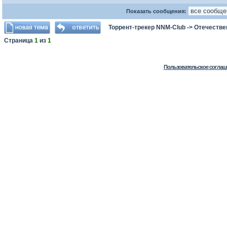
Показать сообщения:
Торрент-трекер NNM-Club
->
Отечестве
Страница
1
из
1
Пользовательское соглаш