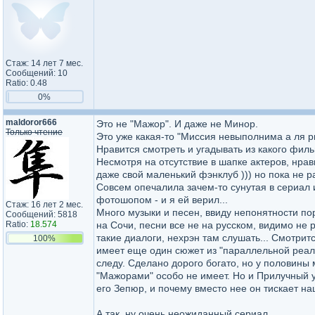
Стаж: 14 лет 7 мес.
Сообщений: 10
Ratio: 0.48
0%
maldoror666
Это не "Мажор". И даже не Минор.
Только чтение
Это уже какая-то "Миссия невыполнима а ля р
Нравится смотреть и угадывать из какого фил
Несмотря на отсутствие в шапке актеров, нр
даже свой маленький фэнклуб ))) но пока не р
Совсем опечалила зачем-то сунутая в сериал 
фотошопом - и я ей верил...
Стаж: 16 лет 2 мес.
Много музыки и песен, ввиду непонятности пор
Сообщений: 5818
Ratio:
18.574
на Сочи, песни все не на русском, видимо не 
такие диалоги, нехрэн там слушать... Смотрит
100%
имеет еще один сюжет из "параллельной реаль
следу. Сделано дорого богато, но у половины 
"Мажорами" особо не имеет. Но и Прилучный у
его Зепюр, и почему вместо нее он тискает наш
А так, ну очень неожиданный сериал.