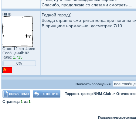
Спасибо, продолжаю со слезами смотреть....
HiHD
Родной город))
Всегда странно смотрится когда при погонях в
В принципе нормально, досмотрел 7/10
Стаж: 12 лет 4 мес.
Сообщений: 82
Ratio:
1.715
0%
Показать сообщения:
Торрент-трекер NNM-Club
->
Отечестве
Страница
1
из
1
Пользовательское соглаш