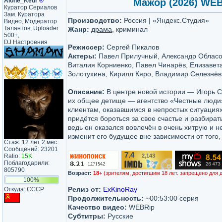
Alone_Kedr
®
Мажор (2026) WEBR
Куратор Сериалов
Зам. Куратора
Производство:
Россия | «Яндекс.Студия»
Видео, Модератор
Талантов, Uploader
Жанр:
драма
, криминал
500+,
DJ Настроения
Режиссер:
Сергей Пикалов
Актеры:
Павел Прилучный, Александр Обласов
Виталия Корниенко, Павел Чинарёв, Елизавет
Золотухина, Кирилл Кяро, Владимир Селезнёв,
Описание:
В центре новой истории — Игорь Со
их общее детище — агентство «Честные люди»
клиентам, оказавшимся в непростых ситуация
придётся бороться за свое счастье и разбират
ведь он оказался вовлечён в очень хитрую и 
изменит его будущее вне зависимости от того,
Стаж: 12 лет 2 мес.
Сообщений: 23201
7.4
Ratio:
15K
2,143
/10
Поблагодарили:
805790
Возраст:
18+
(зрителям, достигшим 18 лет. запрещено для 
100%
Релиз от:
ExKinoRay
Откуда: CCCP
Продолжительность:
~00:53:00 серия
Качество видео:
WEBRip
Субтитры:
Русские