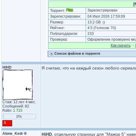
[
Зарегистрирован
Торрент:
Зарегистрирован:
04 Июл 2026 17:59:09
Размер:
13.2 GB
(
)
Рейтинг:
4.5
(Голосов:
70
)
Поблагодарили:
233
Проверка:
Оформление проверено мод
Как cкачать
·
Список файлов в торренте
HiHD
Я считаю, что на каждый сезон любого сериал
Стаж: 12 лет 4 мес.
Сообщений: 82
Ratio:
1.715
0%
Alone_Kedr
®
HiHD
, отдельную страницу для "Мажор 5" нав