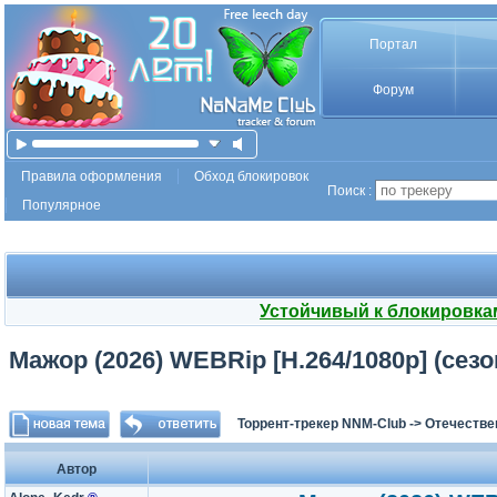
Портал
Форум
Правила оформления
Обход блокировок
Поиск :
Популярное
Устойчивый к блокировка
Мажор (2026) WEBRip [H.264/1080p] (сезон
Торрент-трекер NNM-Club
->
Отечестве
Автор