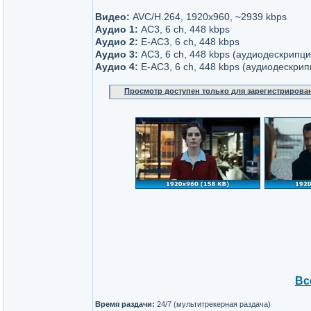
Видео:
AVC/H.264, 1920x960, ~2939 kbps
Аудио 1:
AC3, 6 ch, 448 kbps
Аудио 2:
E-AC3, 6 ch, 448 kbps
Аудио 3:
AC3, 6 ch, 448 kbps (аудиодескрипци
Аудио 4:
E-AC3, 6 ch, 448 kbps (аудиодескрип
Просмотр доступен только для зарегистрирова
Вс
Время раздачи:
24/7 (мультитрекерная раздача)