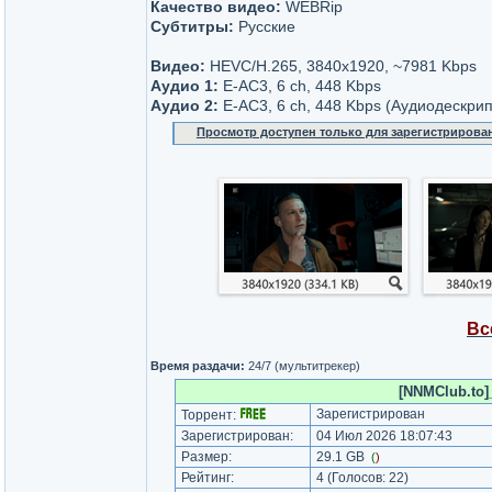
Качество видео:
WEBRip
Субтитры:
Русские
Видео:
НЕVC/H.265, 3840x1920, ~7981 Kbps
Аудио 1:
Е-AC3, 6 ch, 448 Kbps
Аудио 2:
Е-AC3, 6 ch, 448 Kbps (Аудиодескри
Просмотр доступен только для зарегистрирова
Вс
Время раздачи:
24/7 (мультитрекер)
[NNMClub.to]
Зарегистрирован
Торрент:
Зарегистрирован:
04 Июл 2026 18:07:43
Размер:
29.1 GB
(
)
Рейтинг:
4
(Голосов:
22
)