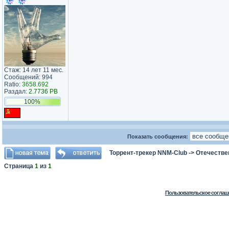
Стаж: 14 лет 11 мес.
Сообщений: 994
Ratio:
3658.692
Раздал:
2.7736 PB
100%
Показать сообщения:
Торрент-трекер NNM-Club
->
Отечестве
Страница
1
из
1
Пользовательское соглаш