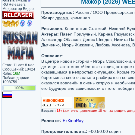
Russian Mafia
®
Мажор (2026) WEBR
RG Releasers
Модератор Видео
Производство:
Россия / ООО Продюсерская 
Жанр:
драма
, криминал
Режиссер:
Константин Статский, Николай Бул
Актеры:
Павел Прилучный, Карина Разумовск
Александр Обласов, Денис Шведов, Никита П
Дьяченко, Игорь Жижикин, Любовь Аксёнова, 
Описание:
В центре новой истории - Игорь Соколовский, 
Стаж: 11 лет 8 мес.
детище - агентство «Честные люди», которое 
Сообщений: 10424
оказавшимся в непростых ситуациях. Кроме т
Ratio:
16M
бороться за свое счастье и разбираться со св
Поблагодарили:
1098759
оказался вовлечён в очень хитрую и необычну
100%
его будущее вне зависимости от того, победит
7.4
2,143
/10
Возраст:
18+
(зрителям, достигшим 18 лет. запрещено для 
Релиз от:
ExKinoRay
Продолжительность:
~00:50:00 серия