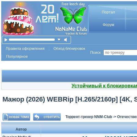
Портал
Форум
Правила оформления
Обход блокировок
Поиск :
Популярное
Устойчивый к блокировка
Мажор (2026) WEBRip [H.265/2160p] [4K, SD
Торрент-трекер NNM-Club
->
Отечестве
Автор