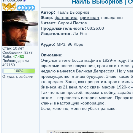
sinoptik500
®
Наиль Выборнов | Сч
Автор:
Наиль Выборнов
Жанр:
фантастика
,
криминал
, попаданцы
Читает:
Сергей Пестов
Продолжительность:
08:26:08
Издательство:
ЛитРес
Аудио:
MP3, 96 Kbps
Стаж: 10 лет
Сообщений: 8278
Описание:
Ratio:
47.483
Очнулся в теле босса мафии в 1929-м году. Л
Поблагодарили:
497150
шрамами после покушения, враги хотят меня у
неделю начнется Великая Депрессия. Но у ме
100%
преимущество: я знаю будущее. Знаю, какие б
Откуда: с рыбалки
кто предаст. Знаю, как превратить крах в мил
бизнеса из 21 века плюс связи мафии 1920-х 
Так что план простой: пережить войну, заработ
потом – переписать историю мафии. Преврат
кланы в настоящую корпорацию.
Если, конечно, меня не убьют раньше.
Дополнительная информация: