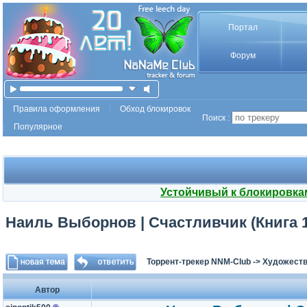
Портал
Форум
Правила оформления
Обход блокировок
Поиск :
Популярное
Устойчивый к блокировка
Наиль Выборнов | Счастливчик (Книга 1)
Торрент-трекер NNM-Club
->
Художеств
Автор