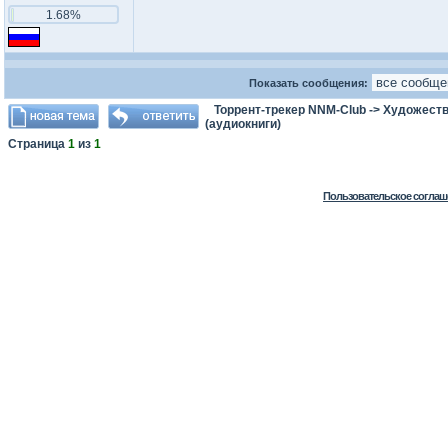
1.68%
Показать сообщения:
Торрент-трекер NNM-Club
->
Художеств
(аудиокниги)
Страница
1
из
1
Пользовательское соглаш