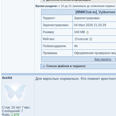
Время раздачи:
с 10 до 21 (минимум до появления первых
[NNMClub.to]_Vyibornov N
Торрент:
Зарегистрирован
Зарегистрирован:
04 Июл 2026 21:20:29
Размер:
349 MB
(
)
Рейтинг:
(Голосов:
2
)
Поблагодарили:
46
Проверка:
Оформление проверено мод
Как cкачать
·
Список файлов в торренте
flekf68
Для взрослых нормально. Кто помнит крестно
Стаж: 16 лет 7 мес.
Сообщений: 7
Ratio:
1.979