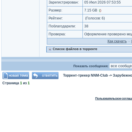
Зарегистрирован:
05 Июл 2026 07:53:55
Размер:
7.15 GB
(
)
Рейтинг:
(Голосов:
6
)
Поблагодарили:
38
Проверка:
Оформление проверено мод
Как cкачать
·
Список файлов в торренте
Показать сообщения:
Торрент-трекер NNM-Club
->
Зарубежно
Страница
1
из
1
Пользовательское соглаш