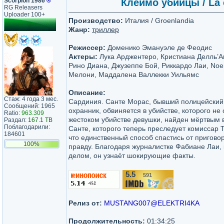
Scorpion 1986
®
Клеймо убийцы / La c
RG Releasers
Uploader 100+
Производство:
Италия / Groenlandia
Жанр:
триллер
Режиссер:
Доменико Эмануэле де Феодис
Актеры:
Лука Арджентеро, Кристиана Делль’А
Рино Диана, Джузеппе Бой, Риккардо Лаи, No
Мелони, Маддалена Валлекки Уильямс
Описание:
Стаж: 4 года 3 мес.
Сардиния. Санте Морас, бывший полицейский
Сообщений: 1965
охранник, обвиняется в убийстве, которого не
Ratio:
963.309
жестоком убийстве девушки, найден мёртвым в
Раздал:
167.1 TB
Поблагодарили:
Санте, которого теперь преследует комиссар 
184601
что единственный способ спастись от пригово
100%
правду. Благодаря журналистке Фабиане Лаи,
делом, он узнаёт шокирующие факты.
5.5
591
/10
Релиз от:
MUSTANG007@ELEKTRI4KA
Продолжительность:
01:34:25