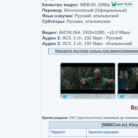
Качество видео:
WEB-DL 1080p
Перевод:
Многоголосый (Официальный)
Язык озвучки:
Русский, итальянский
Субтитры:
Русские, итальянские
Видео:
AVC/H.264, 1920x1080, ~10.0 Mbps
Аудио 1:
AC3, 2 ch, 192 Кbps - Русский
Аудио 2:
AC3, 2 ch, 192 Кbps - Итальянский
Просмотр доступен только для зарегистрирова
Вс
Время раздачи:
24/7 (круглосуточно) (минимум до появлен
[NNMClub.to]_Kley
Торрент:
Зарегистрирован