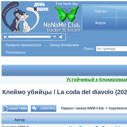
Портал
Форум
Правила оформления
Обход блокировок
Поиск :
Популярное
Устойчивый к блокировка
Клеймо убийцы / La coda del diavolo (20
Торрент-трекер NNM-Club
->
Зарубежно
Автор