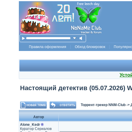
Правила оформления
Обход блокировок
Популярн
Усто
Настоящий детектив (05.07.2026) W
Торрент-трекер NNM-Club
->
Автор
Alone_Kedr
®
Куратор Сериалов