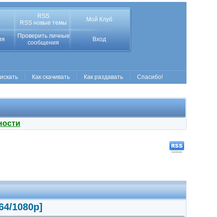
RSS
Мой Клуб
RSS новые темы
Проверить личные
ия
Вход
сообщения
 искать
Как скачивать
Как раздавать
Спасибо!
ности
64/1080p]