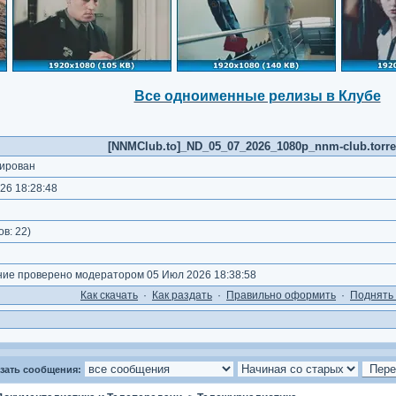
Все одноименные релизы в Клубе
[NNMClub.to]_ND_05_07_2026_1080p_nnm-club.torre
ирован
26 18:28:48
ов:
22
)
е проверено модератором 05 Июл 2026 18:38:58
Как cкачать
·
Как раздать
·
Правильно оформить
·
Поднять 
зать сообщения: