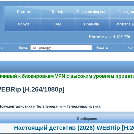
Портал
Трекер
Поиск по форуму
Закладки
Форум
FAQ
Правила
Регистрац
Нас вместе: 4 268 330
ое
Поиск :
Как
йчивый к блокировкам VPN с высоким уровнем приват
EBRip [H.264/1080p]
Документалистика и Телепередачи
->
Тележурналистика
Сообщение
Настоящий детектив (2026) WEBRip [H.2