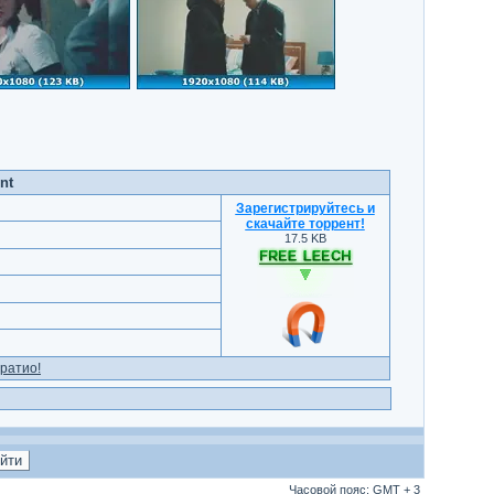
nt
Зарегистрируйтесь и
скачайте торрент
!
17.5 KB
ратио!
Часовой пояс: GMT + 3