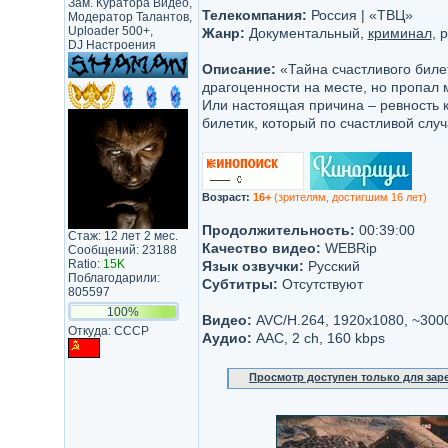
Зам. Куратора Видео,
Телекомпания:
Россия | «ТВЦ»
Модератор Талантов,
Uploader 500+,
Жанр:
Документальный,
криминал
, 
DJ Настроения
Описание:
«Тайна счастливого билет
драгоценности на месте, но пропал
Или настоящая причина – ревность к
билетик, который по счастливой слу
Возраст:
16+
(зрителям, достигшим 16 лет)
Продолжительность:
00:39:00
Стаж: 12 лет 2 мес.
Качество видео:
WEBRip
Сообщений: 23188
Ratio:
15K
Язык озвучки:
Русский
Поблагодарили:
Субтитры:
Отсутствуют
805597
100%
Видео:
AVC/H.264, 1920x1080, ~300
Откуда: CCCP
Аудио:
AAC, 2 ch, 160 kbps
Просмотр доступен только для за