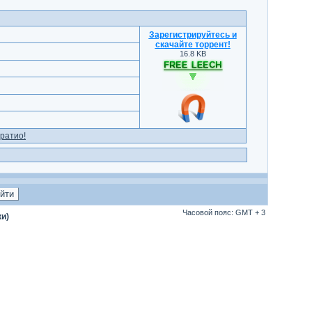
Зарегистрируйтесь и
скачайте торрент
!
16.8 KB
ратио!
Часовой пояс: GMT + 3
ки)