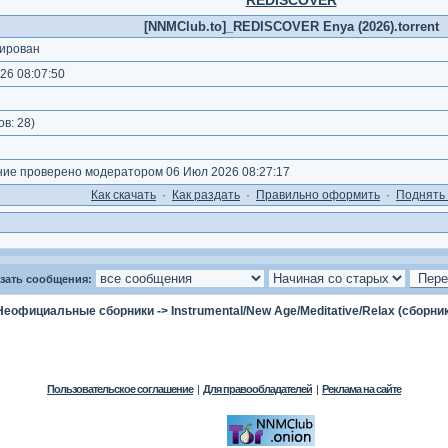
REDISCOVER
[NNMClub.to]_REDISCOVER Enya (2026).torrent
ирован
26 08:07:50
ов:
28
)
е проверено модератором 06 Июл 2026 08:27:17
Как cкачать
·
Как раздать
·
Правильно оформить
·
Поднять 
зать сообщения:
Неофициальные сборники
->
Instrumental/New Age/Meditative/Relax (сборни
Пользовательское соглашение
|
Для правообладателей
|
Реклама на сайте