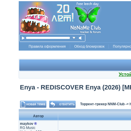
Правила оформления
Обход блокировок
Популярн
Усто
Enya - REDISCOVER Enya (2026) [MP
Торрент-трекер NNM-Club
->
Автор
maykov
®
RG Music