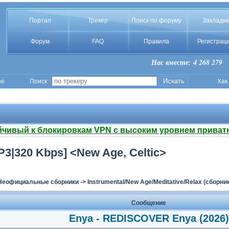
Портал
Трекер
Поиск по форуму
Закладки
Форум
FAQ
Правила
Регистрац
Нас вместе: 4 268 279
ое
Поиск :
Как
йчивый к блокировкам VPN с высоким уровнем приват
3|320 Kbps] <New Age, Celtic>
Неофициальные сборники
->
Instrumental/New Age/Meditative/Relax (сборни
Сообщение
Enya - REDISCOVER Enya (2026)