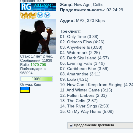
Uploader 100+
Жанр:
New Age, Celtic
Продолжительность:
02:24:29
Аудио:
MP3, 320 Kbps
Треклист:
01. Only Time (3:38)
02. Orinoco Flow (4:26)
03. Anywhere Is (3:58)
04. Watermark (2:25)
Стаж: 17 лет 2 мес.
05. Dark Sky Island (4:57)
Сообщений: 11939
06. Evening Falls (3:49)
Ratio:
1970.708
07. Caribbean Blue (3:59)
Поблагодарили:
968094
08. Amarantine (3:11)
100%
09. Exile (4:21)
10. How Can I Keep from Singing (4:24
Откуда: Київ
11. And Winter Came (3:15)
12. Fallen Embers (2:31)
13. The Celts (2:57)
14. The River Sings (2:50)
15. On My Way Home (5:09)
Продолжение треклиста