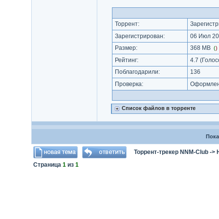
Торрент:
Зарегистр
Зарегистрирован:
06 Июл 20
Размер:
368 MB
(
)
Рейтинг:
4.7
(Голос
Поблагодарили:
136
Проверка:
Оформлени
Список файлов в торренте
Пока
Торрент-трекер NNM-Club
->
Страница
1
из
1