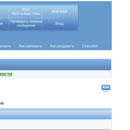
RSS
Мой Клуб
RSS новые темы
Проверить личные
ия
Вход
сообщения
 искать
Как скачивать
Как раздавать
Спасибо!
ности
ки)