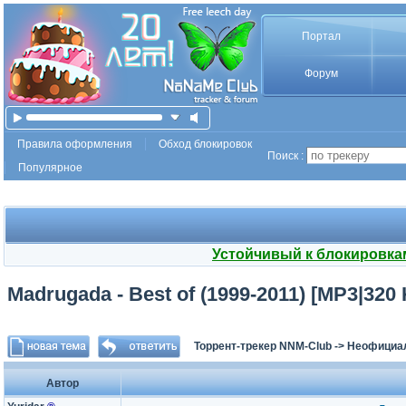
Портал
Форум
Правила оформления
Обход блокировок
Поиск :
Популярное
Устойчивый к блокировка
Madrugada - Best of (1999-2011) [MP3|320 
Торрент-трекер NNM-Club
->
Неофициа
Автор