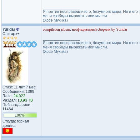
_________________
Я против несправедливого, безумного мира. Но я его 
меня свободы выражать мои мысли.
(Хосе Мухика)
Yuridar
®
compilation album, неофициальный сборник by Yuridar
Олигарх+
_________________
Я против несправедливого, безумного мира. Но я его 
меня свободы выражать мои мысли.
(Хосе Мухика)
Стаж: 11 лет 7 мес.
Сообщений: 1399
Ratio:
24.022
Раздал:
10.93 TB
Поблагодарили:
11464
100%
Откуда: горная
долина