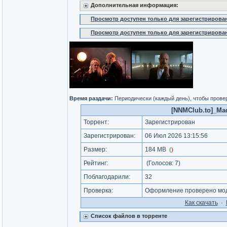
Дополнительная информация:
Просмотр доступен только для зарегистрирова
Просмотр доступен только для зарегистрирова
Время раздачи:
Периодически (каждый день), чтобы провер
[NNMClub.to]_Madr
Торрент:
Зарегистрирован
Зарегистрирован:
06 Июл 2026 13:15:56
Размер:
184 MB
(
)
Рейтинг:
(Голосов:
7
)
Поблагодарили:
32
Проверка:
Оформление проверено мод
Как cкачать
·
Список файлов в торренте