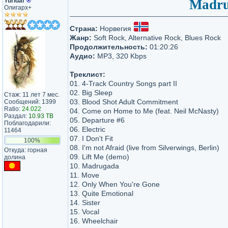
Yuridar
®
Madrug
Олигарх+
Страна:
Норвегия
Жанр:
Soft Rock, Alternative Rock, Blues Rock
Продолжительность:
01:20:26
Аудио:
MP3, 320 Kbps
Треклист:
01. 4-Track Country Songs part II
02. Big Sleep
Стаж: 11 лет 7 мес.
03. Blood Shot Adult Commitment
Сообщений: 1399
Ratio:
24.022
04. Come on Home to Me (feat. Neil McNasty)
Раздал:
10.93 TB
05. Departure #6
Поблагодарили:
06. Electric
11464
07. I Don't Fit
100%
08. I'm not Afraid (live from Silverwings, Berlin)
Откуда: горная
09. Lift Me (demo)
долина
10. Madrugada
11. Move
12. Only When You're Gone
13. Quite Emotional
14. Sister
15. Vocal
16. Wheelchair