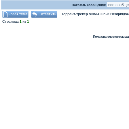
Показать сообщения:
Торрент-трекер NNM-Club
->
Неофициа
Страница
1
из
1
Пользовательское соглаш