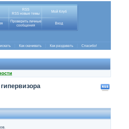
RSS
Мой Клуб
RSS новые темы
Проверить личные
ия
Вход
сообщения
 искать
Как скачивать
Как раздавать
Спасибо!
ности
 гипервизора
ов.