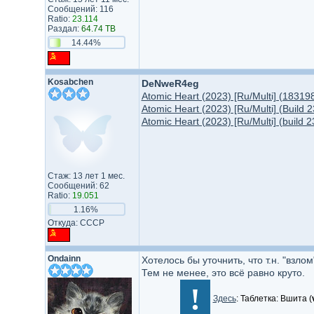
Сообщений: 116
Ratio:
23.114
Раздал:
64.74 TB
14.44%
Kosabchen
DeNweR4eg
Atomic Heart (2023) [Ru/Multi] (183198
Atomic Heart (2023) [Ru/Multi] (Build 
Atomic Heart (2023) [Ru/Multi] (build 
Стаж: 13 лет 1 мес.
Сообщений: 62
Ratio:
19.051
1.16%
Откуда: СССР
Ondainn
Хотелось бы уточнить, что т.н. "взл
Тем не менее, это всё равно круто.
!
Здесь
: Таблетка: Вшита (