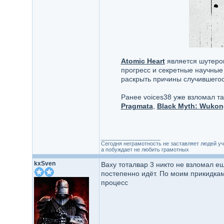
Atomic Heart
является шутером
прогресс и секретные научные
раскрыть причины случившегос
Ранее voices38 уже взломал та
Pragmata
,
Black Myth: Wukon
_________________
Сегодня неграмотность не заставляет людей уч
а побуждает не любить грамотных
kxSven
Ваху тоталвар 3 никто не взломал ещ
постепенно идёт. По моим прикидкам,
процесс