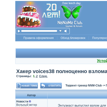
Правила оформления
Обход блокировок
Популярн
Усто
Хакер voices38 полноценно взлома
Страницы:
1
,
2
След.
Торрент-трекер NNM-Club
->
Автор
Новости
®
Вольный ветер
Энтузиаст выпустил взлом для