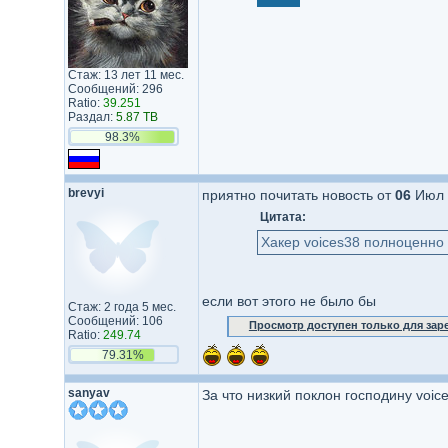
Стаж: 13 лет 11 мес.
Сообщений: 296
Ratio:
39.251
Раздал:
5.87 TB
98.3%
brevyi
приятно почитать новость от
06
Июл 
Цитата:
Хакер voices38 полноценно 
если вот этого не было бы
Стаж: 2 года 5 мес.
Сообщений: 106
Просмотр доступен только для за
Ratio:
249.74
79.31%
sanyav
За что низкий поклон господину voic