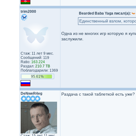
trim2000
Bearded Baba Yaga писал(а):
Единственный взлом, котор
Одна из не многих игр которую я куп
заслужили.
Стаж: 11 лет 9 мес.
Сообщений: 119
Ratio:
163.224
Раздал:
210.7 TB
Поблагодарили: 1369
95.61%
DeNweR4eg
Раздача с такой таблеткой есть уже?
Стаж: 15 лет 11 мес.