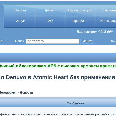
Портал
Трекер
Поиск по форуму
Закладки
Форум
FAQ
Правила
Регистрац
Нас вместе: 4 268 600
ое
Поиск :
Как
йчивый к блокировкам VPN с высоким уровнем приват
л Denuvo в Atomic Heart без применения
Поговорим
->
Новости
Сообщение
 финальной версии игры, включающей все обновления разработчик