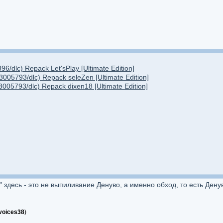
96/dlc) Repack Let'sРlay [Ultimate Edition]
23005793/dlc) Repack seleZen [Ultimate Edition]
23005793/dlc) Repack dixen18 [Ultimate Edition]
ом" здесь - это не выпиливание Денуво, а именно обход, то есть Де
voices38
)