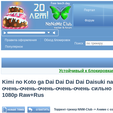
Портал
Форум
Правила оформления
Обход блокировок
Поиск :
Популярное
Устойчивый к блокировка
Kimi no Koto ga Dai Dai Dai Dai Daisuki n
очень-очень-очень-очень-очень сильно т
1080p Raw+Rus
Торрент-трекер NNM-Club
->
Аниме с о