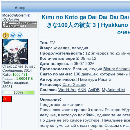
Автор
MoscowGolem
®
Kimi no Koto ga Dai Dai Dai
RG Аниме
きな100人の彼女 3 | Hyakkano 3 
очен
Тип:
TV
Жанр:
комедия
, пародия
Продолжительность:
12 эпизодов по 25 мин
Количество серий:
05 из 12
Дата выпуска:
c 05.07.2026
Стаж: 12 лет 10 мес.
Производство:
Япония, студия
Bibury Animati
Сообщений: 3614
Снято по манге:
100 девушек, которые очень 
Ratio:
1006.481
Раздал:
1.6604 PB
Автор оригинала:
Накамура Рикито
Поблагодарили:
Режиссер:
Сато Хикару
35081
Ссылки:
World-Art
,
ANN
,
AniDB
,
MyAnimeList
100%
Описание:
Продолжение истории
После окончания средней школы Рэнтаро Айд
девушке, в которую влюблён, однако та не отв
Но даже не это самое грустное. Печальнее все
получил уже сотый отказ подряд. Совсем отчая