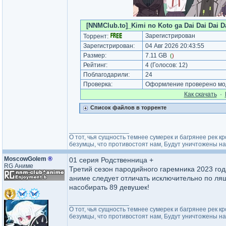
[NNMClub.to]_Kimi no Koto ga Dai Dai Dai Da
Зарегистрирован
Торрент:
Зарегистрирован:
04 Авг 2026 20:43:55
Размер:
7.11 GB
(
)
Рейтинг:
4
(Голосов:
12
)
Поблагодарили:
24
Проверка:
Оформление проверено моде
Как cкачать
·
Список файлов в торренте
_________________
О тот, чья сущность темнее сумерек и багрянее рек кр
безумцы, что противостоят нам, Будут уничтожены на
MoscowGolem
®
01 серия Родственница +
RG Аниме
Третий сезон пародийного гаремника 2023 год
аниме следует отличать исключительно по ляш
насобирать 89 девушек!
_________________
О тот, чья сущность темнее сумерек и багрянее рек кр
безумцы, что противостоят нам, Будут уничтожены на