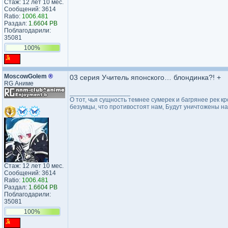
Стаж: 12 лет 10 мес.
Сообщений: 3614
Ratio:
1006.481
Раздал:
1.6604 PB
Поблагодарили:
35081
100%
MoscowGolem
®
03 серия Учитель японского… блондинка?! +
RG Аниме
_________________
О тот, чья сущность темнее сумерек и багрянее рек кр
безумцы, что противостоят нам, Будут уничтожены на
Стаж: 12 лет 10 мес.
Сообщений: 3614
Ratio:
1006.481
Раздал:
1.6604 PB
Поблагодарили:
35081
100%