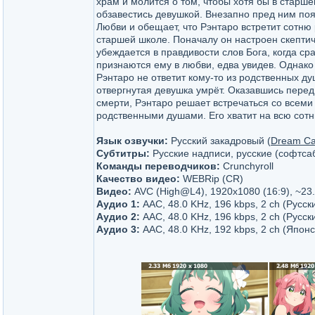
храм и молится о том, чтобы хотя бы в старше
обзавестись девушкой. Внезапно пред ним поя
Любви и обещает, что Рэнтаро встретит сотню
старшей школе. Поначалу он настроен скептич
убеждается в правдивости слов Бога, когда ср
признаются ему в любви, едва увидев. Однако 
Рэнтаро не ответит кому-то из родственных ду
отвергнутая девушка умрёт. Оказавшись пере
смерти, Рэнтаро решает встречаться со всеми
родственными душами. Его хватит на всю сотн
Язык озвучки:
Русский закадровый (
Dream Ca
Субтитры:
Русские надписи, русские (софтсаб)
Команды переводчиков:
Crunchyroll
Качество видео:
WEBRip (CR)
Видео:
AVC (High@L4), 1920x1080 (16:9), ~23.
Аудио 1:
AAC, 48.0 KHz, 196 kbps, 2 ch (Русск
Аудио 2:
AAC, 48.0 KHz, 196 kbps, 2 ch (Русски
Аудио 3:
AAC, 48.0 KHz, 192 kbps, 2 ch (Японск