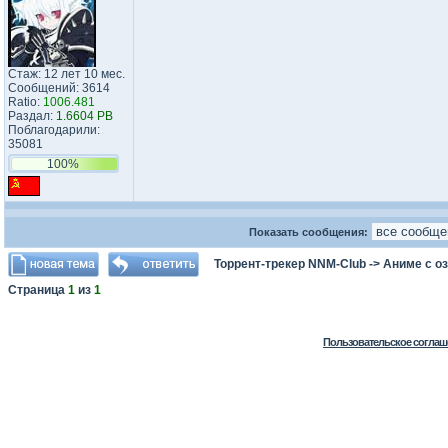
Стаж: 12 лет 10 мес.
Сообщений: 3614
Ratio:
1006.481
Раздал:
1.6604 PB
Поблагодарили:
35081
100%
Показать сообщения:
Торрент-трекер NNM-Club
->
Аниме с о
Страница
1
из
1
Пользовательское соглаш