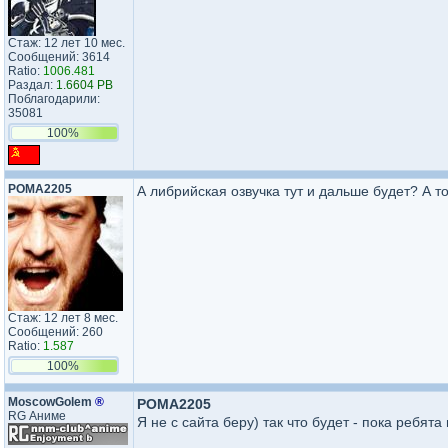
Стаж: 12 лет 10 мес.
Сообщений: 3614
Ratio:
1006.481
Раздал:
1.6604 PB
Поблагодарили:
35081
100%
POMA2205
А либрийская озвучка тут и дальше будет? А т
Стаж: 12 лет 8 мес.
Сообщений: 260
Ratio:
1.587
100%
MoscowGolem
®
POMA2205
RG Аниме
Я не с сайта беру) так что будет - пока ребята