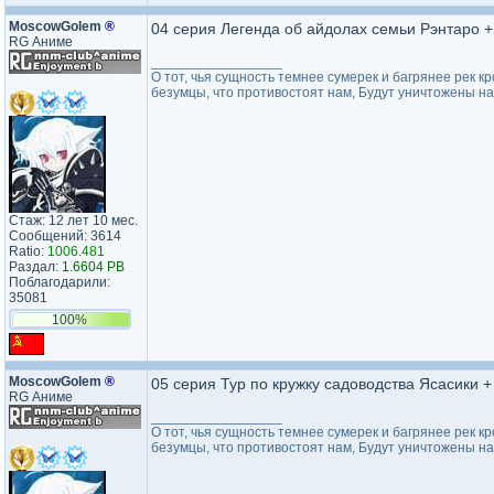
MoscowGolem
®
04 серия Легенда об айдолах семьи Рэнтаро +
RG Аниме
_________________
О тот, чья сущность темнее сумерек и багрянее рек кр
безумцы, что противостоят нам, Будут уничтожены на
Стаж: 12 лет 10 мес.
Сообщений: 3614
Ratio:
1006.481
Раздал:
1.6604 PB
Поблагодарили:
35081
100%
MoscowGolem
®
05 серия Тур по кружку садоводства Ясасики +
RG Аниме
_________________
О тот, чья сущность темнее сумерек и багрянее рек кр
безумцы, что противостоят нам, Будут уничтожены на