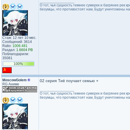
_________________
О тот, чья сущность темнее сумерек и багрянее рек кр
безумцы, что противостоят нам, Будут уничтожены на
Стаж: 12 лет 10 мес.
Сообщений: 3614
Ratio:
1006.481
Раздал:
1.6604 PB
Поблагодарили:
35081
100%
MoscowGolem
®
02 серия Тиё поучает семью +
RG Аниме
_________________
О тот, чья сущность темнее сумерек и багрянее рек кр
безумцы, что противостоят нам, Будут уничтожены на