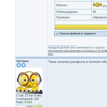
Рейтинг:
(Го
Поблагодарили:
85
Проверка:
Оформлени
Список файлов в торренте
_________________
Каждый долгий путь начинается с одного - с
Антология классических шутеров от id Soft
Игр
161slava
Тема сисичек раскрыта в полном об
Стаж: 15 лет 6 мес.
Сообщений: 326
Ratio:
8.593
100%