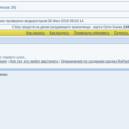
лосов:
26
)
е проверено модератором 08 Июл 2026 09:03:14
Сбор средств на диски раздающего хранилища - карта Ozon Банка
22
Как cкачать
·
Как раздать
·
Правильно оформить
·
Поднять 
 первого шага...
ware
|
Для тех, кто любит мастерить
|
Ограничения по созданию раздач RePack
ьеме.