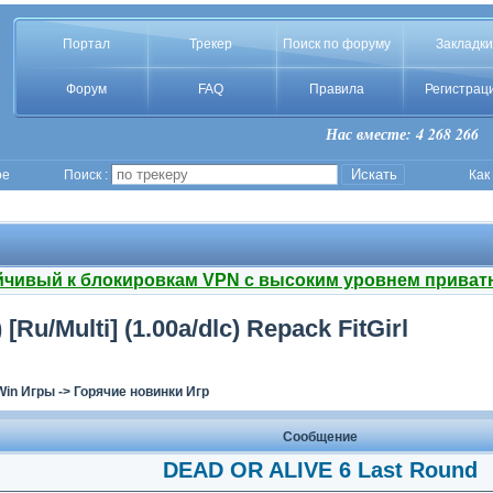
Портал
Трекер
Поиск по форуму
Закладки
Форум
FAQ
Правила
Регистрац
Нас вместе: 4 268 266
ое
Поиск :
Как
йчивый к блокировкам VPN с высоким уровнем приват
Ru/Multi] (1.00a/dlc) Repack FitGirl
Win Игры
->
Горячие новинки Игр
Сообщение
DEAD OR ALIVE 6 Last Round