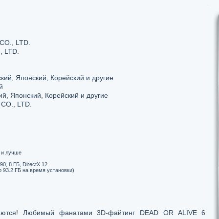
O., LTD.
 LTD.
кий, Японский, Корейский и другие
й
ий, Японский, Корейский и другие
O., LTD.
0 и лучше
, 8 ГБ, DirectX 12
о 93.2 ГБ на время установки)
аются! Любимый фанатами 3D-файтинг DEAD OR ALIVE 6