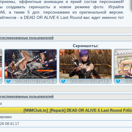
 приемы, эффектные анимации и яркий состав персонажей!
бы создавать скриншоты в новом режиме фото. Играйте
A6, а также 5 доп. персонажами из оригинальной версии.
йтингов - в DEAD OR ALIVE 6 Last Round вас ждет именно тот
регистрированных пользователей
Скриншоты:
регистрированных пользователей
а)
[NNMClub.to]_[Repack] DEAD OR ALIVE 6 Last Round FitGir
ирован
26 08:41:17
)