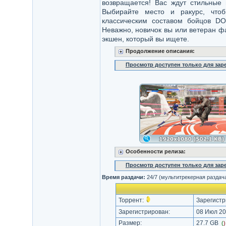
возвращается! Вас ждут стильные
Выбирайте место и ракурс, что
классическим составом бойцов DO
Неважно, новичок вы или ветеран фа
экшен, который вы ищете.
Продолжение описания:
Просмотр доступен только для за
Особенности релиза:
Просмотр доступен только для за
Время раздачи:
24/7 (мультитрекерная раздач
Торрент:
Зарегистр
Зарегистрирован:
08 Июл 20
Размер:
27.7 GB
(