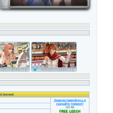
l.torrent
Зарегистрируйтесь и
скачайте торрент
!
142 KB