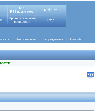
RSS
Мой Клуб
RSS новые темы
Проверить личные
ия
Вход
сообщения
 искать
Как скачивать
Как раздавать
Спасибо!
ности