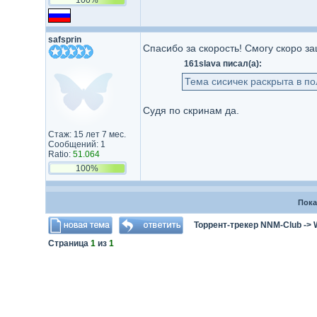
safsprin
Спасибо за скорость! Смогу скоро з
161slava писал(а):
Тема сисичек раскрыта в п
Судя по скринам да.
Стаж: 15 лет 7 мес.
Сообщений: 1
Ratio:
51.064
100%
Пока
Торрент-трекер NNM-Club
->
Страница
1
из
1