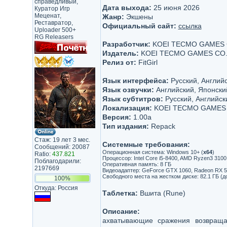
справедливый,
Дата выхода:
25 июня 2026
Куратор Игр
Меценат,
Жанр:
Экшены
Реставратор,
Официальный сайт:
ссылка
Uploader 500+
RG Releasers
Разработчик:
KOEI TECMO GAMES C
Издатель:
KOEI TECMO GAMES CO.,
Релиз от:
FitGirl
Язык интерфейса:
Русский, Английс
Язык озвучки:
Английский, Японски
Язык субтитров:
Русский, Английск
Локализация:
KOEI TECMO GAMES C
Версия:
1.00a
Тип издания:
Repack
Стаж: 19 лет 3 мес.
Системные требования:
Сообщений: 20087
Операционная система: Windows 10+ (
x64
)
Ratio:
437.821
Процессор: Intel Core i5-8400, AMD Ryzen3 310
Поблагодарили:
Оперативная память: 8 ГБ
2197669
Видеоадаптер: GeForce GTX 1060, Radeon RX 590
Свободного места на жестком диске: 82.1 ГБ (д
100%
Откуда: Россия
Таблетка:
Вшита (Rune)
Описание:
ахватывающие сражения возвращ