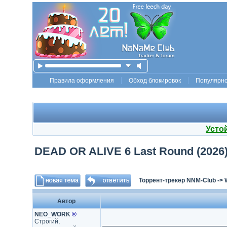
Правила оформления
Обход блокировок
Популярн
Усто
DEAD OR ALIVE 6 Last Round (2026) [
Торрент-трекер NNM-Club
->
Автор
NEO_WORK
®
Строгий,