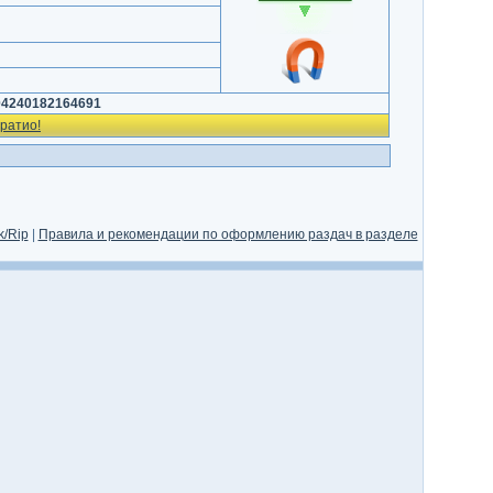
04240182164691
ратио!
/Rip
|
Правила и рекомендации по оформлению раздач в разделе