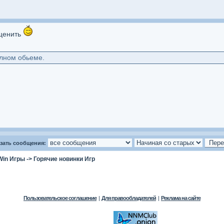
аценить
олном обьеме.
зать сообщения:
Win Игры
->
Горячие новинки Игр
Пользовательское соглашение
|
Для правообладателей
|
Реклама на сайте