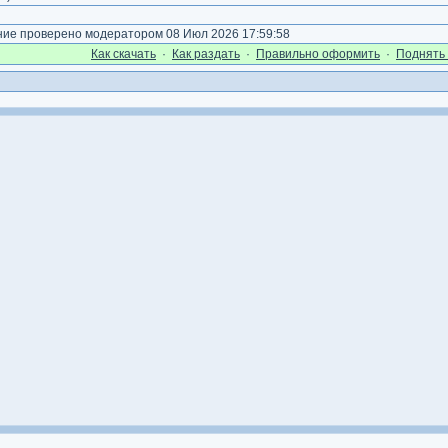
е проверено модератором 08 Июл 2026 17:59:58
Как cкачать
·
Как раздать
·
Правильно оформить
·
Поднять 