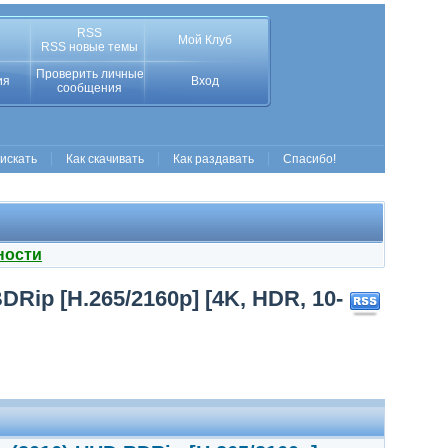
RSS
Мой Клуб
RSS новые темы
Проверить личные
ия
Вход
сообщения
 искать
Как скачивать
Как раздавать
Спасибо!
ности
DRip [H.265/2160p] [4K, HDR, 10-