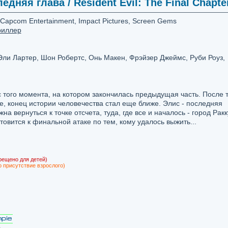
дняя глава / Resident Evil: The Final Chapte
Capcom Entertainment, Impact Pictures, Screen Gems
риллер
ли Лартер, Шон Робертс, Онь Макен, Фрэйзер Джеймс, Руби Роуз,
того момента, на котором закончилась предыдущая часть. После т
е, конец истории человечества стал еще ближе. Элис - последняя
а вернуться к точке отсчета, туда, где все и началось - город Ракк
овится к финальной атаке по тем, кому удалось выжить...
рещено для детей)
о присутствие взрослого)