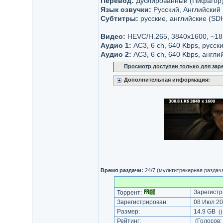
Перевод:
Дублированный (Пифагор
Язык озвучки:
Русский, Английский
Субтитры:
русские, английские (SD
Видео:
HEVC/H.265, 3840x1600, ~18
Аудио 1:
AC3, 6 ch, 640 Kbps, русск
Аудио 2:
AC3, 6 ch, 640 Kbps, англи
Просмотр доступен только для за
Дополнительная информация:
Время раздачи:
24/7 (мультитрекерная раздач
Зарегистр
Торрент:
Зарегистрирован:
08 Июл 20
Размер:
14.9 GB
(
Рейтинг:
(Голосов: