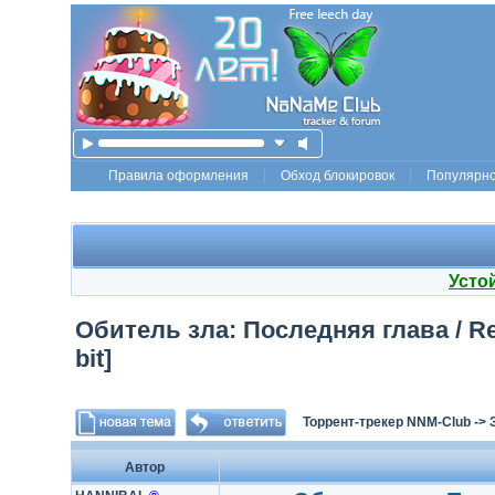
Правила оформления
Обход блокировок
Популярн
Усто
Обитель зла: Последняя глава / Resi
bit]
Торрент-трекер NNM-Club
->
Автор