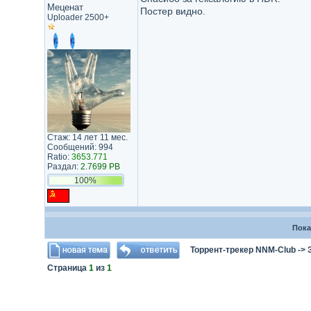
Меценат
Постер видно.
Uploader 2500+
Стаж: 14 лет 11 мес.
Сообщений: 994
Ratio:
3653.771
Раздал:
2.7699 PB
100%
Пока
Торрент-трекер NNM-Club
->
Страница
1
из
1