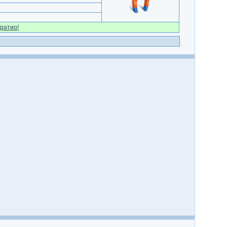
ратио!