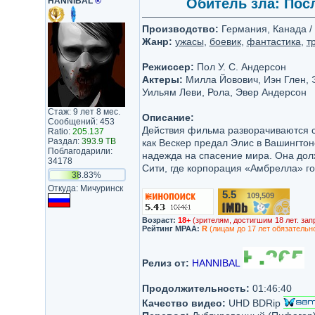
HANNIBAL
®
Обитель зла: После
Производство:
Германия, Канада / 
Жанр:
ужасы
,
боевик
,
фантастика
,
т
Режиссер:
Пол У. С. Андерсон
Актеры:
Милла Йовович, Иэн Глен, Э
Уильям Леви, Рола, Эвер Андерсон
Стаж: 9 лет 8 мес.
Описание:
Сообщений: 453
Действия фильма разворачиваются с 
Ratio:
205.137
Раздал:
393.9 TB
как Вескер предал Элис в Вашингтон
Поблагодарили:
надежда на спасение мира. Она должн
34178
Сити, где корпорация «Амбрелла» гот
38.83%
Откуда: Мичуринск
5.5
109,509
/10
Возраст:
18+
(зрителям, достигшим 18 лет. зап
Рейтинг MPAA:
R
(лицам до 17 лет обязательн
Релиз от:
HANNIBAL
Продолжительность:
01:46:40
Качество видео:
UHD BDRip