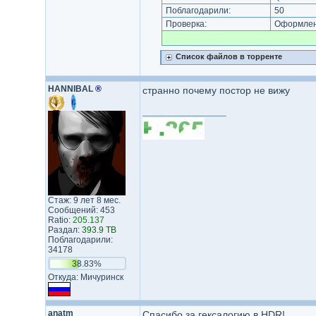
Поблагодарили:
50
Проверка:
Оформлени
Список файлов в торренте
HANNIBAL
®
странно почему постор не вижу
_________________
Стаж: 9 лет 8 мес.
Сообщений: 453
Ratio:
205.137
Раздал:
393.9 TB
Поблагодарили:
34178
38.83%
Откуда: Мичуринск
anatm
Спасибо за гексалогию в HDR!