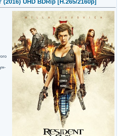
r (2016) UHD BDRip [H.265/2160p]
ого
ун-