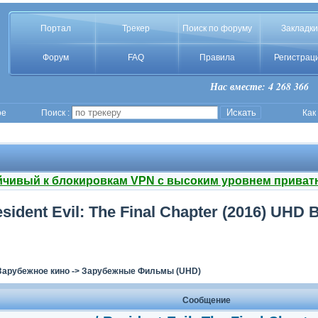
Портал
Трекер
Поиск по форуму
Закладки
Форум
FAQ
Правила
Регистрац
Нас вместе: 4 268 366
ое
Поиск :
Как
йчивый к блокировкам VPN с высоким уровнем приват
dent Evil: The Final Chapter (2016) UHD B
Зарубежное кино
->
Зарубежные Фильмы (UHD)
Сообщение