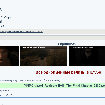
)
H)
.4 Mbps
ий
йский
регистрированных пользователей
Скриншоты:
Все одноименные релизы в Клубе
а) (минимум до появления первых 3-5 скачавших)
[NNMClub.to]_Resident Evil_ The Final Chapter_2160p.t
ирован
26 17:53:55
)
9
)