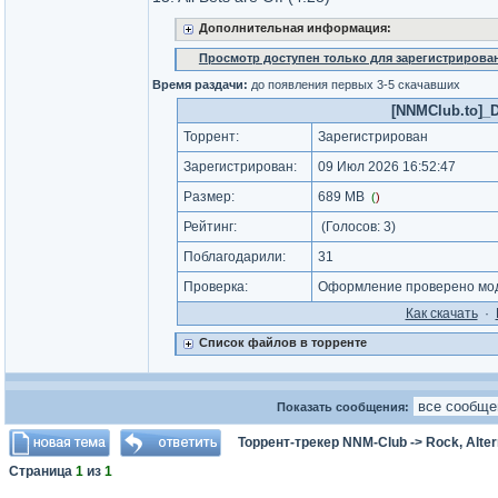
Дополнительная информация:
Просмотр доступен только для зарегистрирова
Время раздачи:
до появления первых 3-5 скачавших
[NNMClub.to]_Dev
Торрент:
Зарегистрирован
Зарегистрирован:
09 Июл 2026 16:52:47
Размер:
689 MB
(
)
Рейтинг:
(Голосов:
3
)
Поблагодарили:
31
Проверка:
Оформление проверено мод
Как cкачать
·
Список файлов в торренте
Показать сообщения:
Торрент-трекер NNM-Club
->
Rock, Alter
Страница
1
из
1