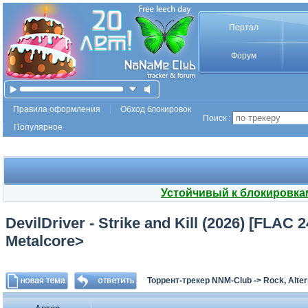
Портал
Форум
Правила оформления
Обход блокировок
Поиск :
Популярное
Устойчивый к блокировка
DevilDriver - Strike and Kill (2026) [FLAC
Metalcore>
Торрент-трекер NNM-Club
->
Rock, Alter