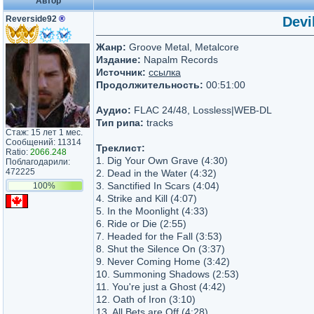
Автор
Reverside92
®
Devil
Жанр:
Groove Metal, Metalcore
Издание:
Napalm Records
Источник:
ссылка
Продолжительность:
00:51:00
Аудио:
FLAC 24/48, Lossless|WEB-DL
Тип рипа:
tracks
Стаж: 15 лет 1 мес.
Сообщений: 11314
Треклист:
Ratio:
2066.248
1. Dig Your Own Grave (4:30)
Поблагодарили:
472225
2. Dead in the Water (4:32)
3. Sanctified In Scars (4:04)
100%
4. Strike and Kill (4:07)
5. In the Moonlight (4:33)
6. Ride or Die (2:55)
7. Headed for the Fall (3:53)
8. Shut the Silence On (3:37)
9. Never Coming Home (3:42)
10. Summoning Shadows (2:53)
11. You're just a Ghost (4:42)
12. Oath of Iron (3:10)
13. All Bets are Off (4:28)