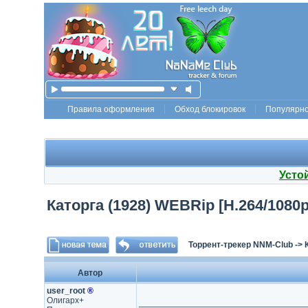
Правила оформления
Обход блокировок
Популярн
Усто
Каторга (1928) WEBRip [H.264/1080p
Торрент-трекер NNM-Club
->
Автор
user_root
®
Олигарх+