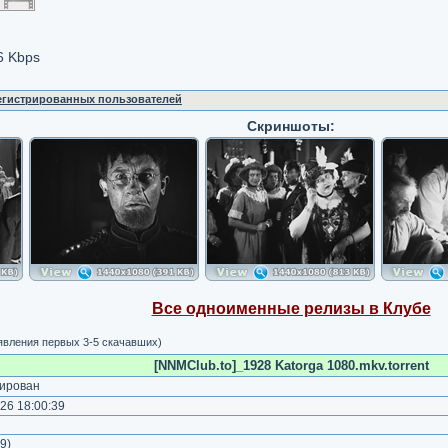
6 Kbps
регистрированных пользователей
Скриншоты:
Все одноименные релизы в Клубе
явления первых 3-5 скачавших)
[NNMClub.to]_1928 Katorga 1080.mkv.torrent
ирован
26 18:00:39
)
9
)