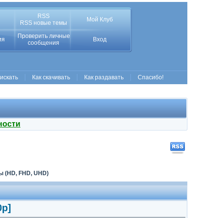
RSS
Мой Клуб
RSS новые темы
Проверить личные
ия
Вход
сообщения
 искать
Как скачивать
Как раздавать
Спасибо!
ности
 (HD, FHD, UHD)
0p]