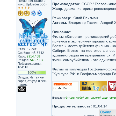
Поклонник старого
Производство:
СССР / Госвоенкин
кино, Uploader 500+
Жанр:
драма
, историко-революцион
Режиссер:
Юлий Райзман
Актеры:
Владимир Таскин, Андрей 
Описание:
Фильм «Каторга» - режиссерский де
приемов и экспериментировал с ком
Время и место действия фильма - ка
Стаж: 17 лет
Сибири. В ответ на жестокость внов
Сообщений: 5742
администрации не прекращаются. И 
Ratio:
2914.458
жизнь самоубийством - это единстве
Раздал:
548.7 TB
Поблагодарили:
104118
Фильм из коллекции Госфильмофонда
100%
"Культура.РФ" и Госфильмофонда Ро
Откуда: Из тех же
ворот, откуда и весь
6.2
34
народ.
/10
Возраст:
0+
(для любой зрительской аудитории
Продолжительность:
01:04:14