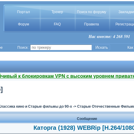
Портал
Трекер
Поиск по форуму
Закладки
Форум
FAQ
Правила
Регистрац
Нас вместе: 4 268 591
ое
Поиск :
Как
йчивый к блокировкам VPN с высоким уровнем приват
]
Классика кино и Старые фильмы до 90-х
->
Старые Отечественные Фильмы
Сообщение
Каторга (1928) WEBRip [H.264/108