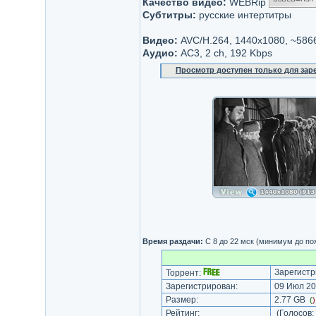
Качество видео:
WEBRip
Субтитры:
русские интертитры
Видео:
AVC/H.264, 1440x1080, ~586
Аудио:
AC3, 2 ch, 192 Kbps
Просмотр доступен только для за
Время раздачи:
С 8 до 22 мск (минимум до по
Зарегистр
Торрент:
Зарегистрирован:
09 Июл 20
Размер:
2.77 GB
(
Рейтинг:
(Голосов: