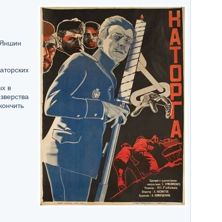
 Яншин
аторских
х в
 зверства
кончить