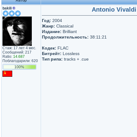
Автор
bakili
®
Antonio Vivald
Год:
2004
Жанр:
Classical
Издание:
Brilliant
Продолжительность:
38:11:21
Кодек:
FLAC
Стаж: 17 лет 4 мес.
Сообщений: 217
Битрейт:
Lossless
Ratio:
14.687
Тип рипа:
tracks + .cue
Поблагодарили: 620
100%