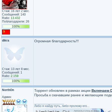
Стаж: 16 лет 2 мес.
Сообщений: 140
Ratio:
13.432
Поблагодарили: 26
100%
dikra
Огромная благодарность!!!
Стаж: 13 лет 8 мес.
Сообщений: 1
Ratio:
2.159
100%
NorthOn
Торрент обновлен в рамках акции
Включаем D
Просьба к скачавшим ранее и желающим подкл
Админ
_________________
Либо я найду путь, либо проложу его...