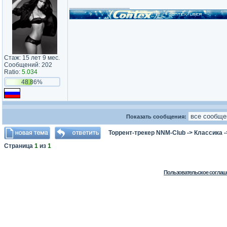
_________________
Стаж: 15 лет 9 мес.
Сообщений: 202
Ratio:
5.034
48.86%
Показать сообщения:
Торрент-трекер NNM-Club
->
Классика
-
Страница
1
из
1
Пользовательское соглаш