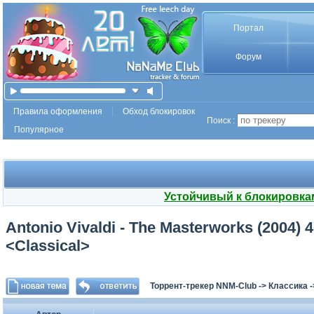
Портал
Форум
Правила оформления
Обход блокировок
Поиск :
Популярное
Устойчивый к блокировка
Antonio Vivaldi - The Masterworks (2004) 
<Classical>
Торрент-трекер NNM-Club
->
Классика
-