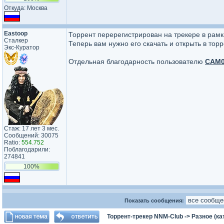
Откуда: Москва
Eastoop
Торрент перерегистрирован на трекере в рам
Сталкер
Теперь вам нужно его скачать и открыть в тор
Экс-Куратор
Отдельная благодарность пользователю
САМ0
Стаж: 17 лет 3 мес.
Сообщений: 30075
Ratio:
554.752
Поблагодарили:
274841
100%
Показать сообщения:
Торрент-трекер NNM-Club
->
Разное (ка