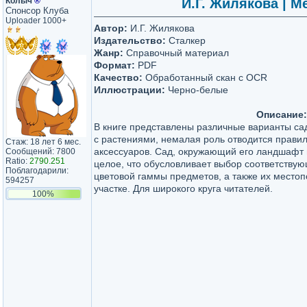
Колыч
®
И.Г. Жилякова | М
Спонсор Клуба
Uploader 1000+
Автор:
И.Г. Жилякова
Издательство:
Сталкер
Жанр:
Справочный материал
Формат:
PDF
Качество:
Обработанный скан с OCR
Иллюстрации:
Черно-белые
Описание:
В книге представлены различные варианты сад
с растениями, немалая роль отводится прави
Стаж: 18 лет 6 мес.
аксессуаров. Сад, окружающий его ландшафт 
Сообщений: 7800
Ratio:
2790.251
целое, что обусловливает выбор соответству
Поблагодарили:
цветовой гаммы предметов, а также их место
594257
участке. Для широкого круга читателей.
100%