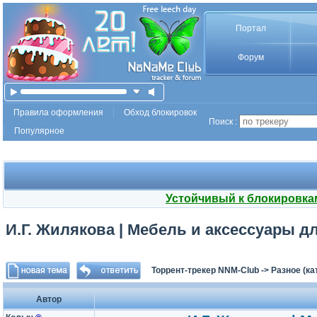
Портал
Форум
Правила оформления
Обход блокировок
Поиск :
Популярное
Устойчивый к блокировка
И.Г. Жилякова | Мебель и аксессуары для
Торрент-трекер NNM-Club
->
Разное (ка
Автор