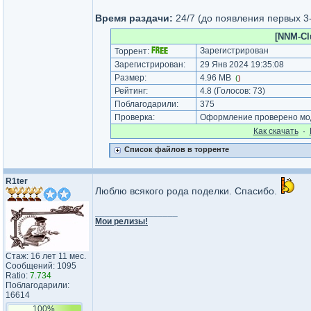
Время раздачи:
24/7 (до появления первых 3
[NNM-Cl
Зарегистрирован
Торрент:
Зарегистрирован:
29 Янв 2024 19:35:08
Размер:
4.96 MB
(
)
Рейтинг:
4.8
(Голосов:
73
)
Поблагодарили:
375
Проверка:
Оформление проверено мод
Как cкачать
·
Список файлов в торренте
R1ter
Люблю всякого рода поделки. Спасибо.
_________________
Мои релизы!
Стаж: 16 лет 11 мес.
Сообщений: 1095
Ratio:
7.734
Поблагодарили:
16614
100%