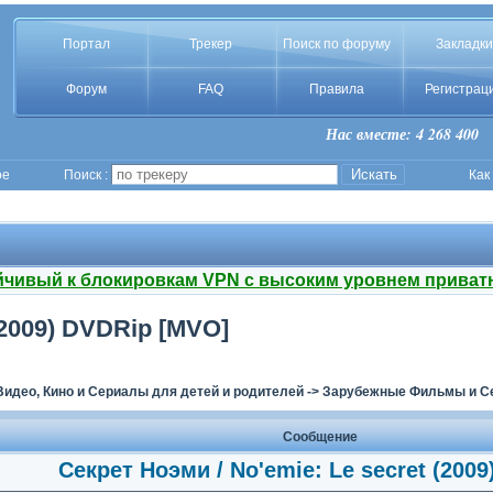
Портал
Трекер
Поиск по форуму
Закладки
Форум
FAQ
Правила
Регистрац
Нас вместе: 4 268 400
ое
Поиск :
Как
йчивый к блокировкам VPN с высоким уровнем приват
(2009) DVDRip [MVO]
Видео, Кино и Сериалы для детей и родителей
->
Зарубежные Фильмы и Се
Сообщение
Секрет Ноэми / No'emie: Le secret (200