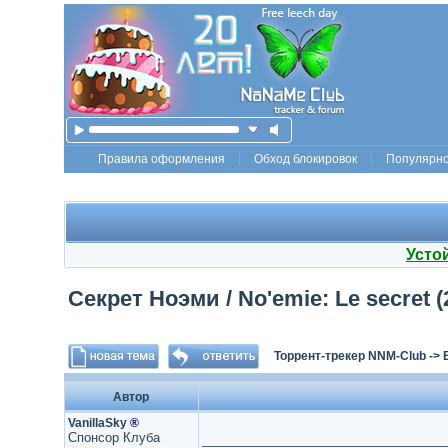
Правила оформления
Обход блокировок
Популярн
Усто
Секрет Ноэми / No'emie: Le secret 
Торрент-трекер NNM-Club
->
Автор
VanillaSky
®
Спонсор Клуба