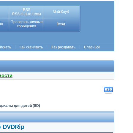
RSS
Мой Клуб
RSS новые темы
Проверить личные
ия
Вход
сообщения
 искать
Как скачивать
Как раздавать
Спасибо!
ности
риалы для детей (SD)
9) DVDRip