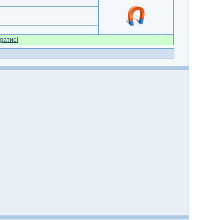
ратио!