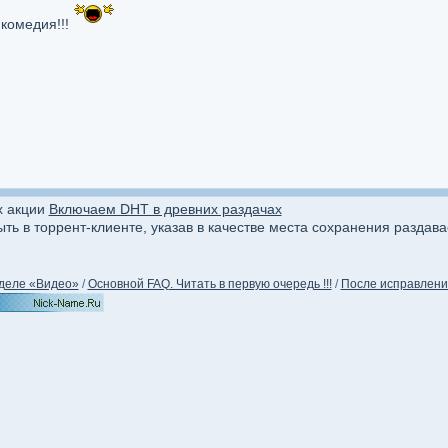
 комедия!!!
х акции
Включаем DHT в древних раздачах
ыть в торрент-клиенте, указав в качестве места сохранения раздав
деле «Видео»
/
Основной FAQ. Читать в первую очередь !!!
/
После исправления