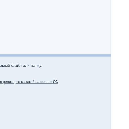
аемый файл или папку.
 релиза, со ссылкой на него - в
ЛС