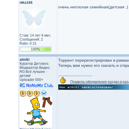
nika166
очень неплохая семейная(детская..)
Стаж: 14 лет 6 мес.
Сообщений: 2
Ratio: 0.31
100%
almikl
Торрент перерегистрирован в рамка
Куратор Детского.
Теперь вам нужно его скачать и откр
Модератор Видео.
RG Всё лучшее -
_________________
детям!
Uploader 500+
Правила оформления раздач в раз