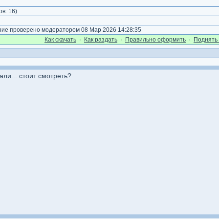
ов:
16
)
е проверено модератором 08 Мар 2026 14:28:35
Как cкачать
·
Как раздать
·
Правильно оформить
·
Поднять 
ли... стоит смотреть?