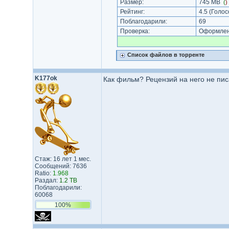
Размер:
745 MB
(
)
Рейтинг:
4.5
(Голос
Поблагодарили:
69
Проверка:
Оформлени
Список файлов в торренте
K177ok
Как фильм? Рецензий на него не писа
Стаж: 16 лет 1 мес.
Сообщений: 7636
Ratio:
1.968
Раздал:
1.2 TB
Поблагодарили:
60068
100%