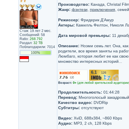
Производство:
Канада, Christal Fil
Жанр:
фэнтези
,
приключения
, семе
Режиссер:
Фридерик Д’Амур
Актеры:
Камилль Фелтон, Николя Ла
Стаж: 19 лет 2 мес.
Сообщений: 58
Дата мировой премьеры:
11 декаб
Ratio:
268.792
Раздал:
32 TB
Описание:
Ноэми семь лет. Она, как 
Поблагодарили: 7014
родители, все время заняты на работ
100%
Люмбаго, которая любит ее как свою
множество интересных историй...
6.1
126
/10
Возраст:
0+
(для любой зрительской аудитории
Продолжительность:
01:44:28
Перевод:
Многоголосый закадровы
Качество видео:
DVDRip
Субтитры:
отсутствуют
Видео:
XviD, 688x384, ~860 Kbps
Аудио:
MP3, 2 ch, 128 Kbps