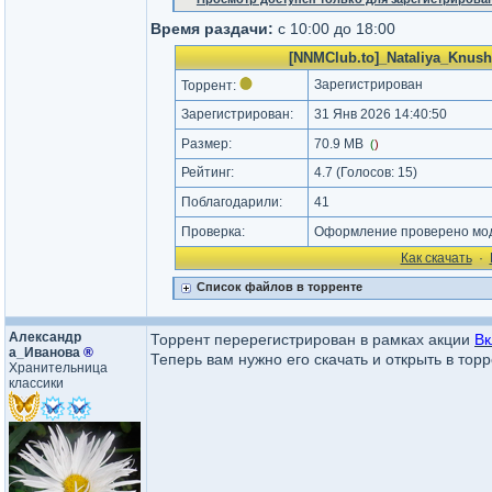
Время раздачи:
с 10:00 до 18:00
[NNMClub.to]_Nataliya_Knush
Зарегистрирован
Торрент:
Зарегистрирован:
31 Янв 2026 14:40:50
Размер:
70.9 MB
(
)
Рейтинг:
4.7
(Голосов:
15
)
Поблагодарили:
41
Проверка:
Оформление проверено моде
Как cкачать
·
Список файлов в торренте
Александр​
Торрент перерегистрирован в рамках акции
Вк
а_Иванова​
®
Теперь вам нужно его скачать и открыть в тор
Хранительница
классики