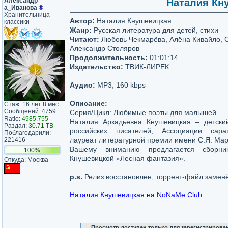
Александр​
Наталия Кну
а_Иванова​
®
Хранительница
Автор:
Наталия Кнушевицкая
классики
Жанр:
Русская литература для детей, стихи
Читают:
Любовь Чекмарёва, Алёна Кивайло, 
Александр Столяров
Продолжительность:
01:01:14
Издательство:
ТВИК-ЛИРЕК
Аудио:
MP3, 160 kbps
Описание:
Стаж: 16 лет 8 мес.
Сообщений: 4759
Серия/Цикл: Любимые поэты для малышей.
Ratio:
4985.755
Наталия Аркадьевна Кнушевицкая – детски
Раздал:
30.71 TB
российских писателей, Ассоциации сарат
Поблагодарили:
лауреат литературной премии имени С.Я. Ма
221416
Вашему вниманию предлагается сборни
100%
Кнушевицкой «Лесная фантазия».
Откуда: Москва
p.s.
Релиз восстановлен, торрент-файл замен
Наталия Кнушевицкая на NoNaMe Club
Просмотр доступен только для зарегистрирова