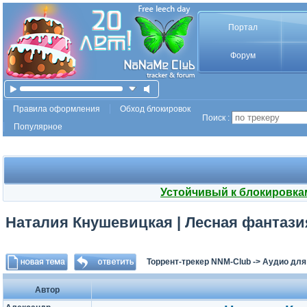
Портал
Форум
Правила оформления
Обход блокировок
Поиск :
Популярное
Устойчивый к блокировка
Наталия Кнушевицкая | Лесная фантазия
Торрент-трекер NNM-Club
->
Аудио для
Автор