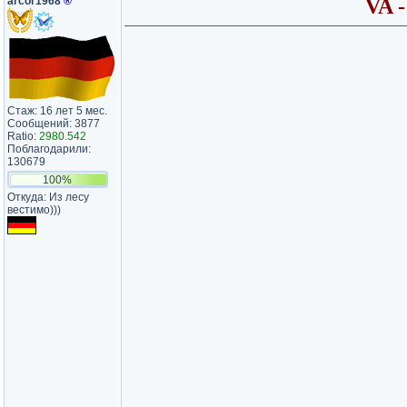
arcor1968
®
VA -
Стаж: 16 лет 5 мес.
Сообщений: 3877
Ratio:
2980.542
Поблагодарили:
130679
100%
Откуда: Из лесу
вестимо)))