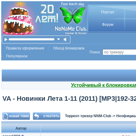
Портал
Форум
Правила оформления
Обход блокировок
Поиск :
Популярное
Устойчивый к блокировка
VA - Новинки Лета 1-11 (2011) [MP3|192-3
Торрент-трекер NNM-Club
->
Неофициа
Автор