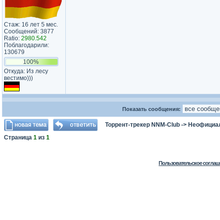
Стаж: 16 лет 5 мес.
Сообщений: 3877
Ratio:
2980.542
Поблагодарили:
130679
100%
Откуда: Из лесу
вестимо)))
Показать сообщения:
Торрент-трекер NNM-Club
->
Неофициа
Страница
1
из
1
Пользовательское соглаш