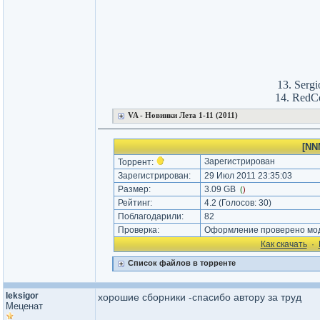
13. Serg
14. RedC
VA - Новинки Лета 1-11 (2011)
[NNM
Зарегистрирован
Торрент:
Зарегистрирован:
29 Июл 2011 23:35:03
Размер:
3.09 GB
(
)
Рейтинг:
4.2
(Голосов:
30
)
Поблагодарили:
82
Проверка:
Оформление проверено мод
Как cкачать
·
Список файлов в торренте
leksigor
хорошие сборники -спасибо автору за труд
Меценат