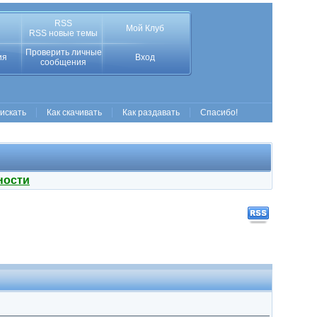
RSS
Мой Клуб
RSS новые темы
Проверить личные
ия
Вход
сообщения
 искать
Как скачивать
Как раздавать
Спасибо!
ности