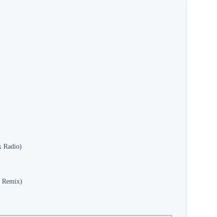
x Radio)
o Remix)