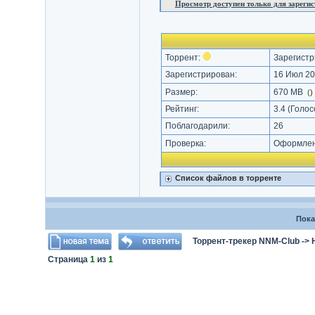
Просмотр доступен только для зареги
Торрент:
Зарегистр
Зарегистрирован:
16 Июл 20
Размер:
670 MB
(
)
Рейтинг:
3.4
(Голос
Поблагодарили:
26
Проверка:
Оформлени
Список файлов в торренте
Пока
Торрент-трекер NNM-Club
->
Страница
1
из
1