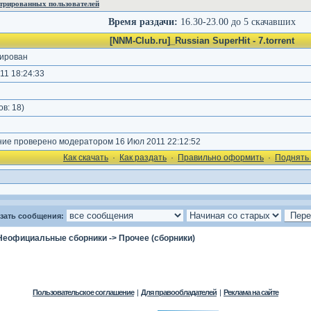
стрированных пользователей
Время раздачи:
16.30-23.00 до 5 скачавших
[NNM-Club.ru]_Russian SuperHit - 7.torrent
ирован
11 18:24:33
ов:
18
)
е проверено модератором 16 Июл 2011 22:12:52
Как cкачать
·
Как раздать
·
Правильно оформить
·
Поднять 
зать сообщения:
Неофициальные сборники
->
Прочее (сборники)
Пользовательское соглашение
|
Для правообладателей
|
Реклама на сайте