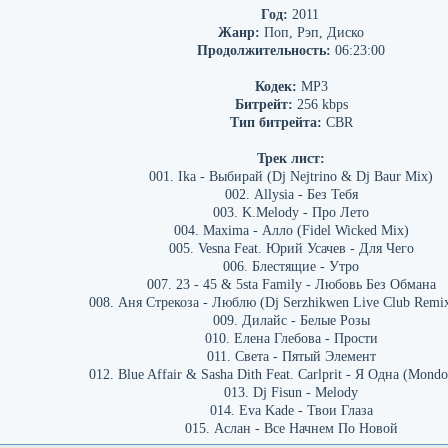
Год:
2011
Жанр:
Поп, Рэп, Диско
Продолжительность:
06:23:00
Кодек:
MP3
Битрейт:
256 kbps
Тип битрейта:
CBR
Трек лист:
001. Ika - Выбирай (Dj Nejtrino & Dj Baur Mix)
002. Allysia - Без Тебя
003. K.Melody - Про Лето
004. Maxima - Алло (Fidel Wicked Mix)
005. Vesna Feat. Юрий Усачев - Для Чего
006. Блестящие - Утро
007. 23 - 45 & 5sta Family - Любовь Без Обмана
008. Аня Стрекоза - Люблю (Dj Serzhikwen Live Club Remi
009. Дилайс - Белые Розы
010. Елена Глебова - Прости
011. Света - Пятый Элемент
012. Blue Affair & Sasha Dith Feat. Carlprit - Я Одна (Mond
013. Dj Fisun - Melody
014. Eva Kade - Твои Глаза
015. Аслан - Все Начнем По Новой