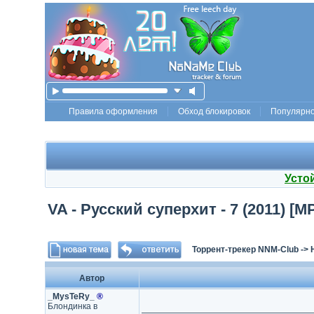
Правила оформления
Обход блокировок
Популярн
Усто
VA - Русский суперхит - 7 (2011) [
Торрент-трекер NNM-Club
->
Автор
_MysTeRy_
®
Блондинка в