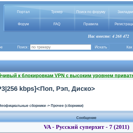
Портал
Трекер
Поиск по форуму
Закладки
Форум
FAQ
Правила
Регистрац
Нас вместе: 4 268 472
ое
Поиск :
Как
йчивый к блокировкам VPN с высоким уровнем приват
MP3|256 kbps]<Поп, Рэп, Диско>
Неофициальные сборники
->
Прочее (сборники)
Сообщение
VA - Русский суперхит - 7 (2011)