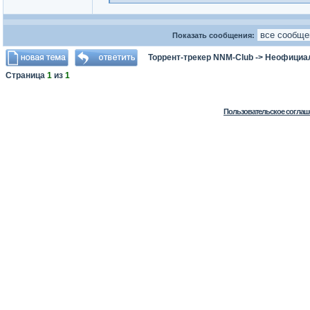
Показать сообщения:
Торрент-трекер NNM-Club
->
Неофициа
Страница
1
из
1
Пользовательское соглаш