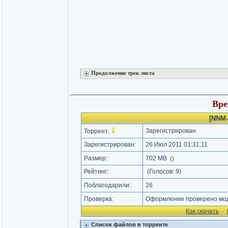
Продолжение трек листа
Вре
[NNM-
Зарегистрирован
Торрент:
Зарегистрирован:
26 Июл 2011 01:31:11
Размер:
702 MB
(
)
Рейтинг:
(Голосов:
9
)
Поблагодарили:
26
Проверка:
Оформление проверено мод
Как cкачать
·
Список файлов в торренте