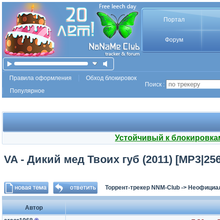
Портал
Форум
Правила оформления
Обход блокировок
Поиск :
Популярное
Устойчивый к блокировка
VA - Дикий мед Твоих губ (2011) [MP3|25
Торрент-трекер NNM-Club
->
Неофициа
Автор