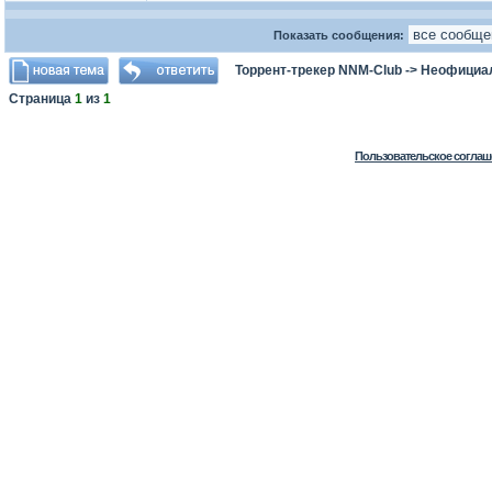
Показать сообщения:
Торрент-трекер NNM-Club
->
Неофициа
Страница
1
из
1
Пользовательское соглаш