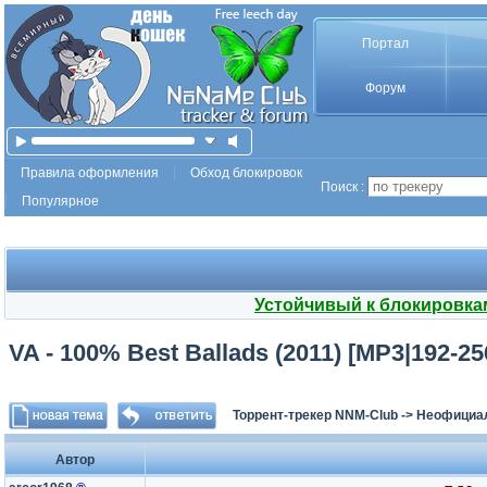
Портал
Форум
Правила оформления
Обход блокировок
Поиск :
Популярное
Устойчивый к блокировка
VA - 100% Best Ballads (2011) [MP3|192-2
Торрент-трекер NNM-Club
->
Неофициа
Автор