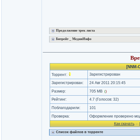
Продолжение трек листа
Битрейт _ MeдияИнфо
Вре
[NNM-C
Зарегистрирован
Торрент:
Зарегистрирован:
24 Авг 2011 20:15:45
Размер:
705 MB
(
)
Рейтинг:
4.7
(Голосов:
32
)
Поблагодарили:
101
Проверка:
Оформление проверено моде
Как cкачать
·
Список файлов в торренте